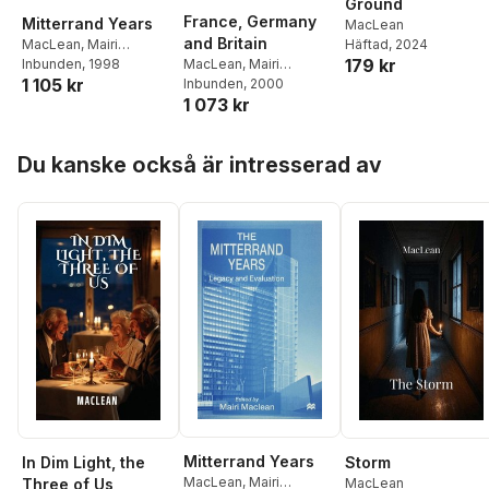
Ground
France, Germany
Mitterrand Years
MacLean
and Britain
Häftad
, 2024
MacLean
,
Mairi
179 kr
MacLean
,
Mairi
Maclean
Inbunden
, 1998
1 105 kr
Maclean
Inbunden
,
, 2000
J. Trouille
1 073 kr
Hoppa över listan
Du kanske också är intresserad av
Mitterrand Years
In Dim Light, the
Storm
MacLean
,
Mairi
Three of Us
MacLean