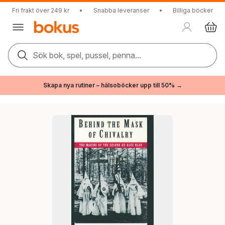
Fri frakt över 249 kr
•
Snabba leveranser
•
Billiga böcker
Sök bok, spel, pussel, penna...
Skapa nya rutiner – hälsoböcker upp till 50% →