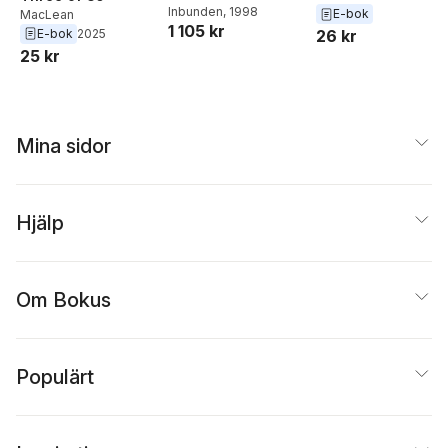
Maclean
Inbunden
, 1998
E-bok
MacLean
1 105 kr
E-bok
2025
26 kr
25 kr
Mina sidor
Hjälp
Om Bokus
Populärt