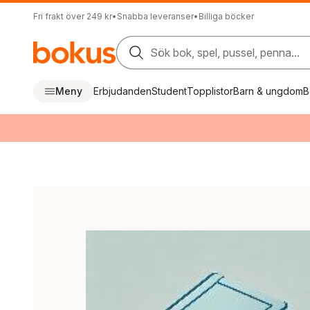
Fri frakt över 249 kr
•
Snabba leveranser
•
Billiga böcker
Sök bok, spel, pussel, penna...
Meny
Erbjudanden
Student
Topplistor
Barn & ungdom
B