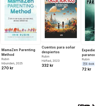
Cuentos para soñar
MamaZen Parenting
Expediente
despiertos
Method
paranormal
Rubin
Rubin
Rubin
Häftad
, 2023
Inbunden
, 2025
E-bok
332 kr
270 kr
72 kr