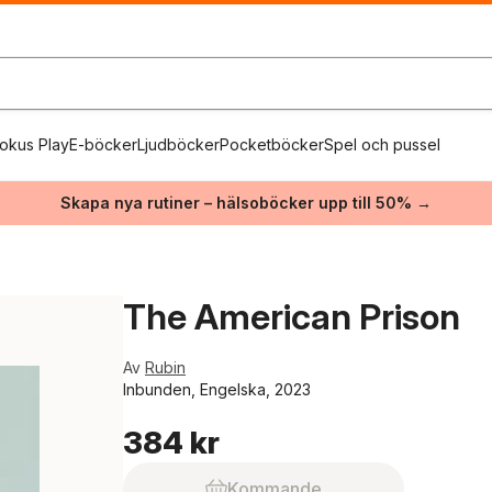
okus Play
E-böcker
Ljudböcker
Pocketböcker
Spel och pussel
Skapa nya rutiner – hälsoböcker upp till 50% →
The American Prison
Av
Rubin
Inbunden, Engelska, 2023
384 kr
Kommande