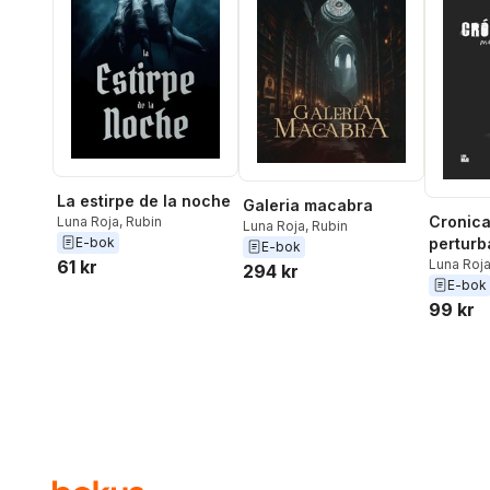
La estirpe de la noche
Galeria macabra
Cronica
Luna Roja
,
Rubin
Luna Roja
,
Rubin
E-bok
perturb
E-bok
61 kr
Luna Roj
294 kr
E-bok
99 kr