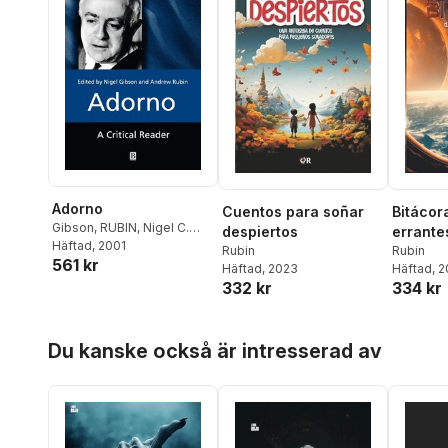
Adorno
Cuentos para soñar
Bitácor
Gibson
,
RUBIN
,
Nigel C.
despiertos
errante
Gibson
Häftad
, 2001
,
Andrew Rubin
Rubin
Rubin
561 kr
Häftad
, 2023
Häftad
, 
332 kr
334 kr
Hoppa över listan
Du kanske också är intresserad av