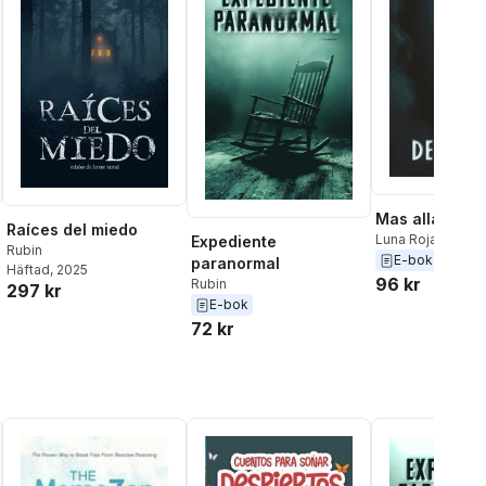
Mas alla del 
Raíces del miedo
Luna Roja
,
Rubin
Expediente
Rubin
E-bok
paranormal
Häftad
, 2025
96 kr
Rubin
297 kr
E-bok
72 kr