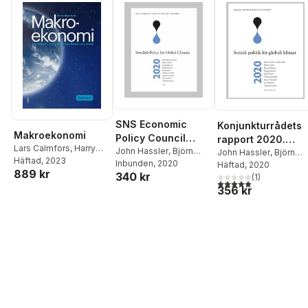
SNS Economic
Konjunkturrådets
Makroekonomi
Policy Council
rapport 2020.
Lars Calmfors
,
Harry
Report 2020 :
John Hassler
,
Björn
Svensk politik för
John Hassler
,
Björn
Flam
Häftad
,
John Hassler
, 2023
,
Per
Carlén
Inbunden
,
Jonas Eliasson
, 2020
,
Swedish Policy for
Carlén
Häftad
,
, 2020
Jonas Eliasson
globalt klimat
889 kr
Krusell
340 kr
Filip Johnsson
,
Per
Filip Johnsson
(
1
)
,
Per
Global Climate
5,0
utav 5 stjärnor. Tota
Krusell
,
Therese
356 kr
Krusell
,
Therese
Lindahl
,
Jonas
Lindahl
,
Jonas
Nycander
,
Åsa Romson
,
Nycander
,
Åsa Romso
Thomas Sterner
Thomas Sterner