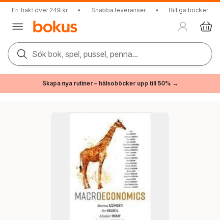
Fri frakt över 249 kr
•
Snabba leveranser
•
Billiga böcker
Sök bok, spel, pussel, penna...
Skapa nya rutiner – hälsoböcker upp till 50% →