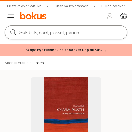
Fri frakt över 249 kr
•
Snabba leveranser
•
Billiga böcker
Sök bok, spel, pussel, penna...
Skapa nya rutiner – hälsoböcker upp till 50% →
Skönlitteratur
Poesi