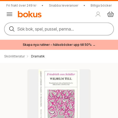
Fri frakt över 249 kr
•
Snabba leveranser
•
Billiga böcker
Sök bok, spel, pussel, penna...
Skapa nya rutiner – hälsoböcker upp till 50% →
Skönlitteratur
Dramatik