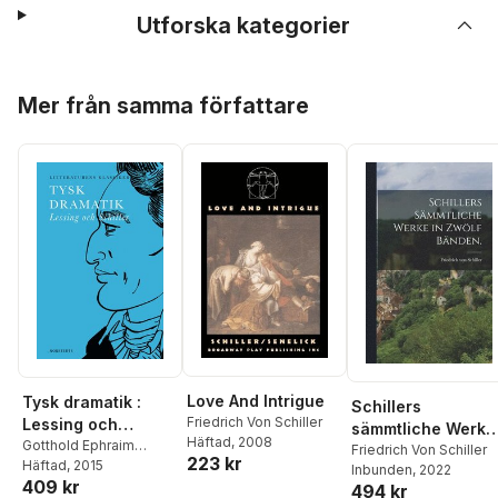
Utforska kategorier
Hoppa över listan
Mer från samma författare
Love And Intrigue
Tysk dramatik :
Schillers
Friedrich Von Schiller
Lessing och
sämmtliche Werke
Häftad
, 2008
Schiller
Gotthold Ephraim
in zwölf Bänden.
Friedrich Von Schiller
223 kr
Lessing
Häftad
, 2015
,
Friedrich von
Inbunden
, 2022
409 kr
Schiller
494 kr