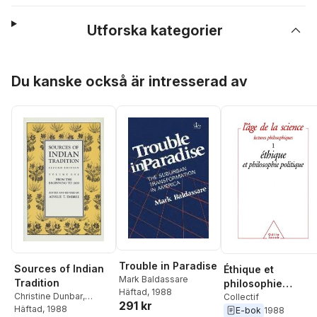
Utforska kategorier
Hoppa över listan
Du kanske också är intresserad av
Trouble in Paradise
Sources of Indian
Éthique et
Mark Baldassare
Tradition
philosophie
Häftad
, 1988
Christine Dunbar
,
politique
Collectif
291 kr
Ainslie T. Embree
Häftad
, 1988
E-bok
1988