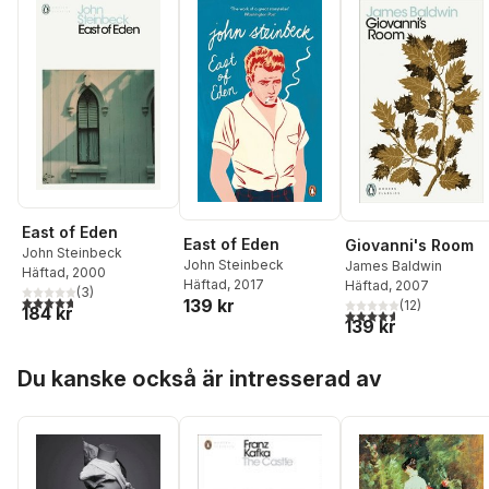
East of Eden
East of Eden
Giovanni's Room
John Steinbeck
John Steinbeck
James Baldwin
Häftad
, 2000
Häftad
, 2017
Häftad
, 2007
(
3
)
4,7
utav 5 stjärnor. Totalt antal röster:
139 kr
(
12
)
184 kr
4,6
utav 5 stjärnor. Tota
139 kr
Hoppa över listan
Du kanske också är intresserad av