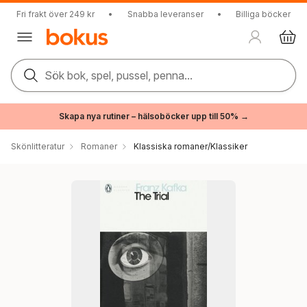
Fri frakt över 249 kr
•
Snabba leveranser
•
Billiga böcker
Sök bok, spel, pussel, penna...
Skapa nya rutiner – hälsoböcker upp till 50% →
Skönlitteratur
Romaner
Klassiska romaner/Klassiker