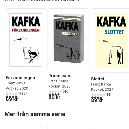
Processen
Förvandlingen
Slottet
Franz Kafka
Franz Kafka
Franz Kafka
Pocket
, 2025
Pocket
, 2020
Pocket
, 2024
(
40
)
(
29
)
4,1
utav 5 stjärnor. Totalt antal röster:
(
14
)
4,4
utav 5 stjärnor. Totalt antal röster:
89 kr
4,1
utav 5 stjärnor. Total
89 kr
89 kr
Hoppa över listan
Mer från samma serie