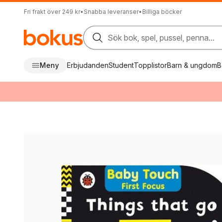
Fri frakt över 249 kr
•
Snabba leveranser
•
Billiga böcker
Sök bok, spel, pussel, penna...
Meny
Erbjudanden
Student
Topplistor
Barn & ungdom
B