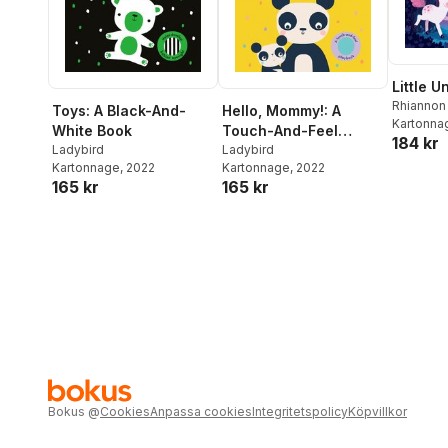
Little U
Rhiannon 
Toys: A Black-And-
Hello, Mommy!: A
Kartonna
White Book
Touch-And-Feel
184 kr
Ladybird
Playbook
Ladybird
Kartonnage
, 2022
Kartonnage
, 2022
165 kr
165 kr
Bokus
@
Cookies
Anpassa cookies
Integritetspolicy
Köpvillkor