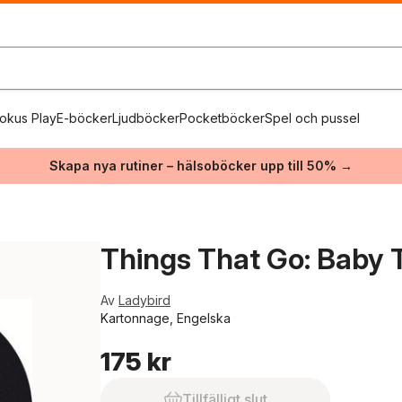
okus Play
E-böcker
Ljudböcker
Pocketböcker
Spel och pussel
Skapa nya rutiner – hälsoböcker upp till 50% →
Things That Go: Baby 
Av
Ladybird
Kartonnage, Engelska
175 kr
Tillfälligt slut