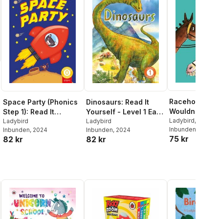
Racehorse W
Space Party (Phonics
Dinosaurs: Read It
Wouldn't Gall
Step 1): Read It
Yourself - Level 1 Early
It Yourself - L
Ladybird
,
Clare B
Yourself - Level 0
Ladybird
Reader
Ladybird
Inbunden
, 2024
Inbunden
, 2024
Inbunden
, 2024
Fluent Reader
Beginner Reader
75 kr
82 kr
82 kr