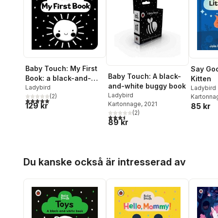
Baby Touch: My First
Say Goo
Baby Touch: A black-
Book: a black-and-
Kitten
and-white buggy book
white cloth book
Ladybird
Ladybird
Ladybird
(
2
)
Kartonna
5,0
utav 5 stjärnor. Totalt antal röster:
Kartonnage
, 2021
129 kr
85 kr
(
2
)
3,5
utav 5 stjärnor. Totalt antal röster:
89 kr
Hoppa över listan
Du kanske också är intresserad av