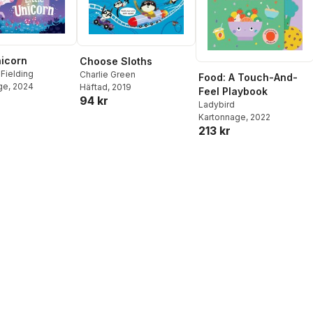
nicorn
Choose Sloths
Fielding
Charlie Green
Food: A Touch-And-
ge
, 2024
Häftad
, 2019
Feel Playbook
94 kr
Ladybird
Kartonnage
, 2022
213 kr