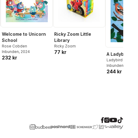
Welcome to Unicorn
Ricky Zoom Little
School
Library
Rose Cobden
Ricky Zoom
77 kr
Inbunden
, 2024
A Ladybird Boo
232 kr
Ladybird
Inbunden
, 2098
244 kr