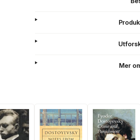
Be
Produk
Utfors
Mer om