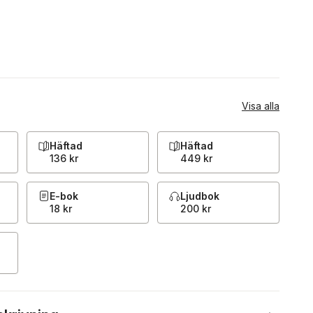
Visa alla
Häftad
Häftad
136 kr
449 kr
E-bok
Ljudbok
18 kr
200 kr