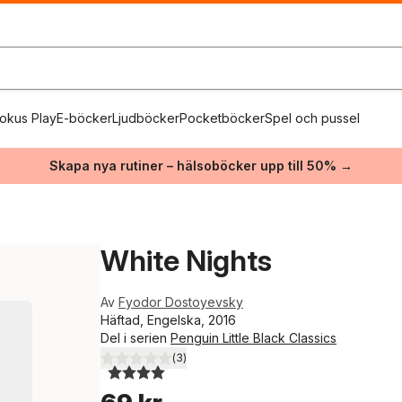
okus Play
E-böcker
Ljudböcker
Pocketböcker
Spel och pussel
Skapa nya rutiner – hälsoböcker upp till 50% →
White Nights
Av
Fyodor Dostoyevsky
Häftad, Engelska, 2016
Del i serien
Penguin Little Black Classics
(
3
)
4,0
utav 5 stjärnor. Totalt antal röster: