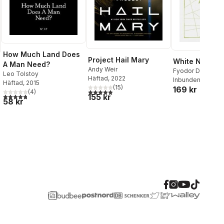
How Much Land Does
Project Hail Mary
White Nights
A Man Need?
Andy Weir
Fyodor Dostoye
Leo Tolstoy
Häftad
, 2022
Inbunden
, 2023
Häftad
, 2015
(
15
)
169 kr
4,9
utav 5 stjärnor. Totalt antal röster:
(
4
)
4,8
utav 5 stjärnor. Totalt antal röster:
155 kr
58 kr