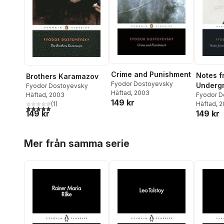
Crime and Punishment
Notes f
Brothers Karamazov
Fyodor Dostoyevsky
Undergr
Fyodor Dostoyevsky
Häftad
, 2003
Häftad
, 2003
Double
Fyodor D
149 kr
(
1
)
Häftad
, 
5,0
utav 5 stjärnor. Totalt antal röster:
149 kr
149 kr
Hoppa över listan
Mer från samma serie