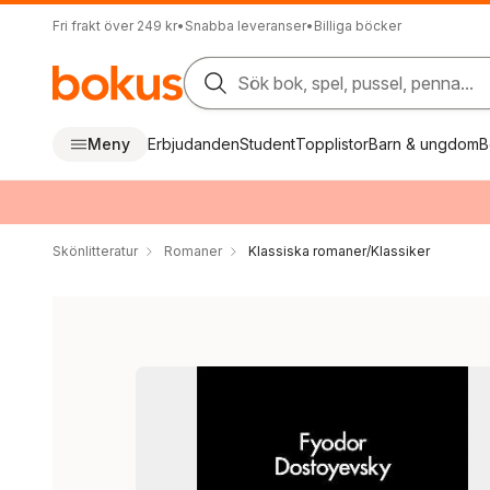
Fri frakt över 249 kr
•
Snabba leveranser
•
Billiga böcker
Sök bok, spel, pussel, penna...
Meny
Erbjudanden
Student
Topplistor
Barn & ungdom
B
Skönlitteratur
Romaner
Klassiska romaner/Klassiker