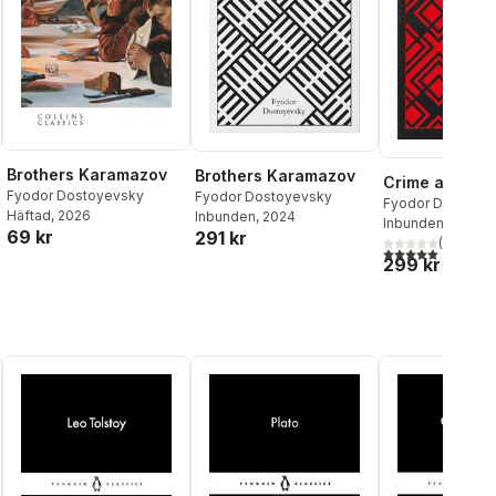
Brothers Karamazov
Brothers Karamazov
Crime and Pu
Fyodor Dostoyevsky
Fyodor Dostoyevsky
Fyodor Dostoye
Häftad
, 2026
Inbunden
, 2024
Inbunden
, 2018
69 kr
291 kr
(
1
)
5,0
utav 5 stjärnor.
299 kr