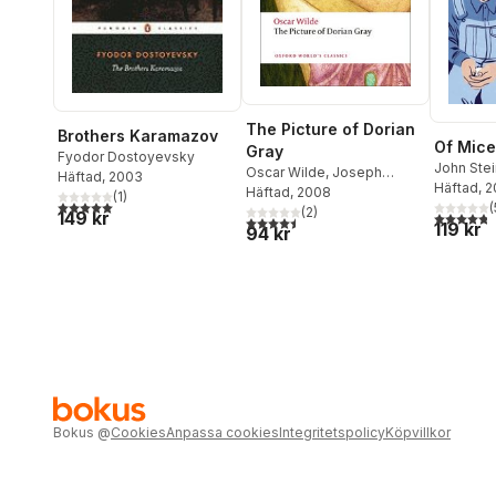
The Picture of Dorian
Brothers Karamazov
Of Mic
Gray
Fyodor Dostoyevsky
John Ste
Oscar Wilde
,
Joseph
Häftad
, 2003
Häftad
, 
Bristow
Häftad
, 2008
(
1
)
5,0
utav 5 stjärnor. Totalt antal röster:
(
(
2
)
4,8
utav 5 
149 kr
4,5
utav 5 stjärnor. Totalt antal röster:
119 kr
94 kr
Bokus
@
Cookies
Anpassa cookies
Integritetspolicy
Köpvillkor