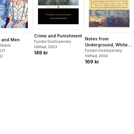
Crime and Punishment
Notes from
e and Men
Fyodor Dostoyevsky
Underground, White
inbeck
Häftad
, 2003
Nights, The Dream of
Fyodor Dostoyevsky
2017
149 kr
Häftad
, 2004
5
)
a Ridiculous Man and
stjärnor. Totalt antal röster:
169 kr
House of the Dead