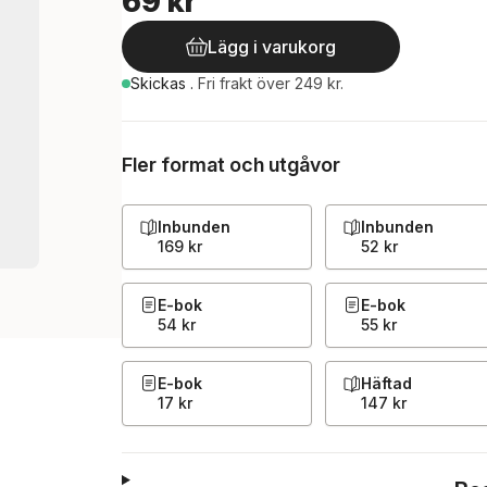
69 kr
Lägg i varukorg
Skickas
.
Fri frakt över 249 kr.
Fler format och utgåvor
Inbunden
Inbunden
169 kr
52 kr
E-bok
E-bok
54 kr
55 kr
E-bok
Häftad
17 kr
147 kr