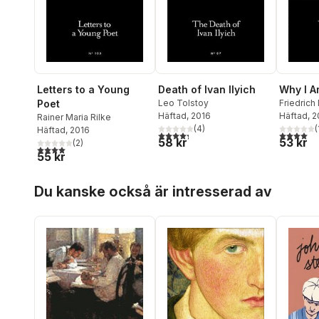
Letters to a Young
Death of Ivan Ilyich
Why I A
Poet
Leo Tolstoy
Friedrich
Häftad
, 2016
Häftad
, 
Rainer Maria Rilke
(
4
)
(
Häftad
, 2016
4,3
utav 5 stjärnor. Totalt antal röster:
4,0
utav 5 
58 kr
53 kr
(
2
)
4,0
utav 5 stjärnor. Totalt antal röster:
55 kr
Hoppa över listan
Du kanske också är intresserad av