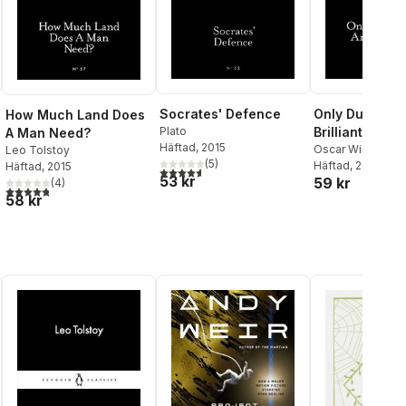
Socrates' Defence
Only Dull Peop
How Much Land Does
Plato
Brilliant at Br
A Man Need?
Häftad
, 2015
Oscar Wilde
Leo Tolstoy
(
5
)
Häftad
, 2016
Häftad
, 2015
al röster:
4,6
utav 5 stjärnor. Totalt antal röster:
53 kr
59 kr
(
4
)
4,8
utav 5 stjärnor. Totalt antal röster:
58 kr