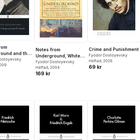
rom
Crime and Punishment
Notes from
ound and the
Fyodor Dostoyevsky
Underground, White
ostoyevsky
Häftad
, 2026
Nights, The Dream of
Fyodor Dostoyevsky
2009
69 kr
Häftad
, 2004
a Ridiculous Man and
169 kr
House of the Dead