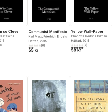
m so Clever
Yellow Wall-Paper
Communist Manifesto
 Nietzsche
Charlotte Perkins Gilman
Karl Marx
,
Friedrich Engels
2016
Häftad
, 2015
Häftad
, 2015
1
)
(
2
)
(
6
)
stjärnor. Totalt antal röster:
5,0
utav 5 stjärnor. Totalt ant
2,3
utav 5 stjärnor. Totalt antal röster:
58 kr
55 kr