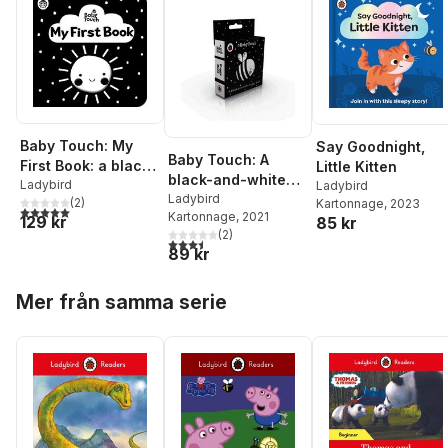
Baby Touch: My
Say Goodnight,
Baby Touch: A
First Book: a black-
Little Kitten
black-and-white
and-white cloth
Ladybird
Ladybird
buggy book
Ladybird
(
2
)
Kartonnage
, 2023
book
5,0
utav 5 stjärnor. Totalt antal röster:
Kartonnage
, 2021
129 kr
85 kr
(
2
)
3,5
utav 5 stjärnor. Totalt antal röster:
89 kr
Hoppa över listan
Mer från samma serie