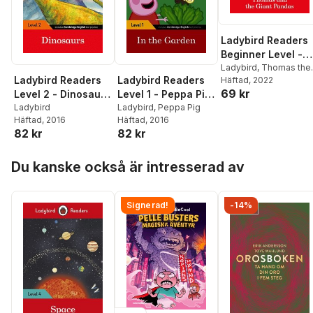
Ladybird Readers
Beginner Level -
Thomas the Tank
Ladybird
,
Thomas the
Ladybird Readers
Ladybird Readers
Tank Engine
Häftad
, 2022
Engine - Thomas
69 kr
Level 2 - Dinosaurs
Level 1 - Peppa Pig
and the Giant
(ELT Graded
Ladybird
- In the Garden
Ladybird
,
Peppa Pig
Pandas (ELT
Häftad
, 2016
Häftad
, 2016
Reader)
(ELT Graded
Graded Reader)
82 kr
82 kr
Reader)
Hoppa över listan
Du kanske också är intresserad av
Signerad!
-14%