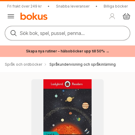
Fri frakt över 249 kr
•
Snabba leveranser
•
Billiga böcker
Sök bok, spel, pussel, penna...
Skapa nya rutiner – hälsoböcker upp till 50% →
Språk och ordböcker
Språkundervisning och språkinlärning