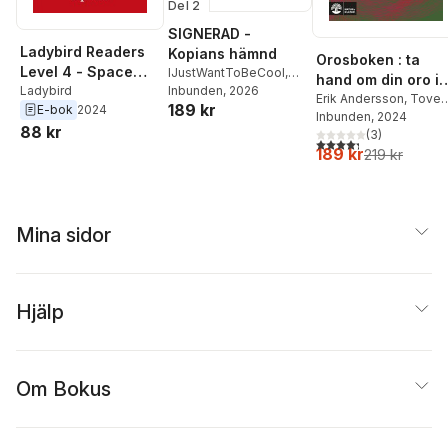
Del 2
SIGNERAD -
Ladybird Readers
Kopians hämnd
Orosboken : ta
Level 4 - Space
IJustWantToBeCool
,
hand om din oro i
(ELT Graded
Ladybird
Joel Adolphson
Inbunden
, 2026
,
Emil
fem steg
Erik Andersson
,
Tove
189 kr
Ejdemo Beer
,
Victor
E-bok
2024
Reader)
Wahlund
Inbunden
, 2024
Beer
88 kr
(
3
)
4,3
utav 5 stjärnor. Tota
189 kr
219 kr
Mina sidor
Hjälp
Om Bokus