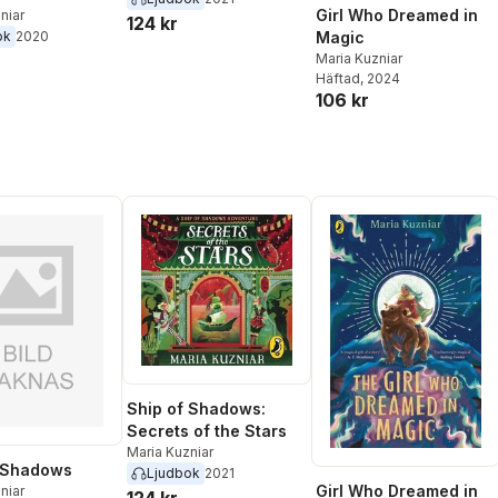
Girl Who Dreamed in
niar
124 kr
Magic
ok
2020
Maria Kuzniar
Häftad
, 2024
106 kr
Ship of Shadows:
Secrets of the Stars
Maria Kuzniar
f Shadows
Ljudbok
2021
Girl Who Dreamed in
niar