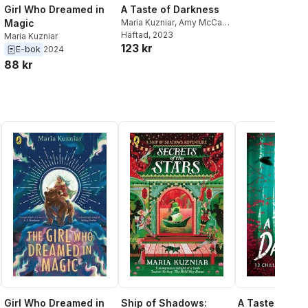
A Taste of Darkness
Girl Who Dreamed in
Maria Kuzniar
,
Amy McCaw
,
Magic
Kathryn Foxfield
Häftad
, 2023
,
Cynthia
Maria Kuzniar
123 kr
Murphy
,
Mary Watson
,
E-bok
2024
Dawn Kurtagich
,
Melinda
88 kr
Salisbury
,
Rosie Talbot
,
Louie Stowell
,
Amy
McCulloch
,
Kat Ellis
,
Rachel
Faturoti
,
Kat Dunn
Girl Who Dreamed in
Ship of Shadows:
A Taste of Da