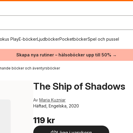
okus Play
E-böcker
Ljudböcker
Pocketböcker
Spel och pussel
Skapa nya rutiner – hälsoböcker upp till 50% →
nande böcker och äventyrsböcker
The Ship of Shadows
Av
Maria Kuzniar
Häftad, Engelska, 2020
119 kr
Lägg i varukorg