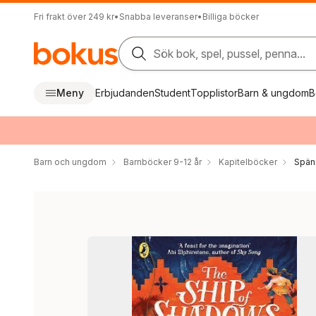
Fri frakt över 249 kr
•
Snabba leveranser
•
Billiga böcker
Sök bok, spel, pussel, penna...
Meny
Erbjudanden
Student
Topplistor
Barn & ungdom
B
Barn och ungdom
Barnböcker 9-12 år
Kapitelböcker
Spän