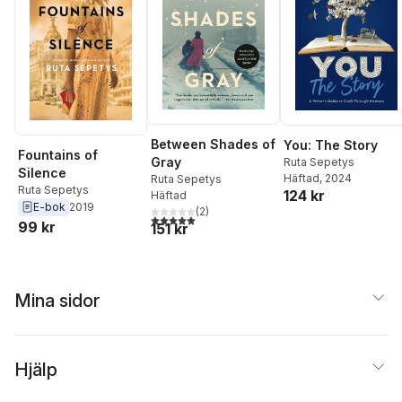
Between Shades of
You: The Story
Fountains of
Gray
Ruta Sepetys
Silence
Häftad
, 2024
Ruta Sepetys
Ruta Sepetys
124 kr
Häftad
E-bok
2019
(
2
)
5,0
utav 5 stjärnor. Totalt antal röster:
99 kr
151 kr
Mina sidor
Hjälp