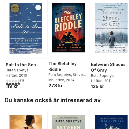
The Bletchley
Between Shades
Salt to the Sea
Riddle
Of Gray
Ruta Sepetys
Ruta Sepetys
,
Steve
Häftad
, 2016
Ruta Sepetys
Sheinkin
Inbunden
, 2024
(
1
)
Häftad
, 2011
5,0
utav 5 stjärnor. Totalt antal röster:
273 kr
119 kr
135 kr
Hoppa över listan
Du kanske också är intresserad av