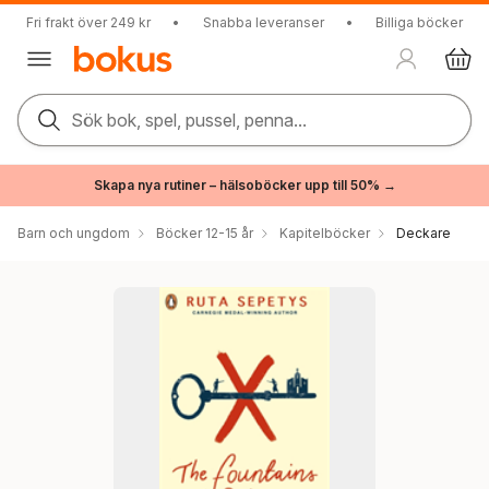
Fri frakt över 249 kr
•
Snabba leveranser
•
Billiga böcker
Sök bok, spel, pussel, penna...
Skapa nya rutiner – hälsoböcker upp till 50% →
Barn och ungdom
Böcker 12-15 år
Kapitelböcker
Deckare