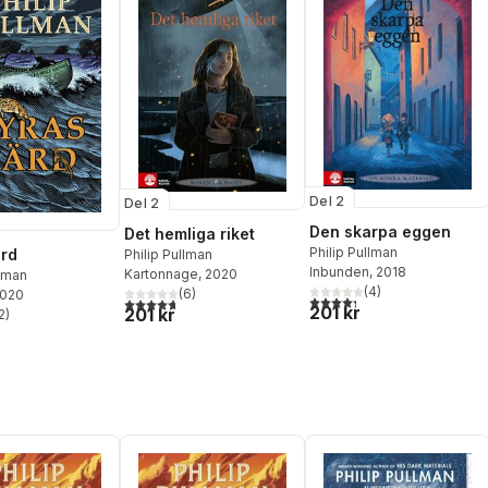
Del 2
Del 2
Den skarpa eggen
Det hemliga riket
Philip Pullman
ärd
Philip Pullman
Inbunden
, 2018
Kartonnage
, 2020
llman
(
4
)
(
6
)
2020
4,3
utav 5 stjärnor. Totalt ant
4,7
utav 5 stjärnor. Totalt antal röster:
201 kr
201 kr
2
)
stjärnor. Totalt antal röster: