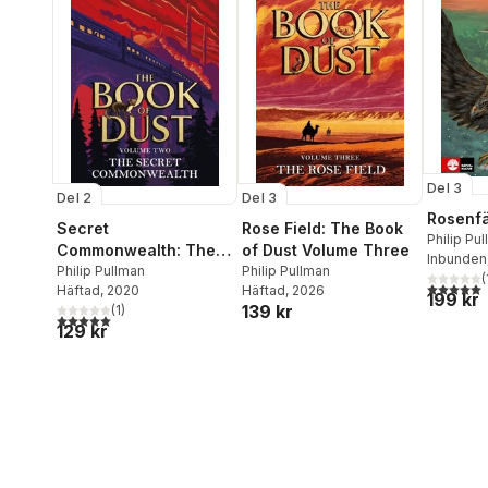
Del 3
Del 2
Del 3
Rosenfä
Secret
Rose Field: The Book
Philip Pu
Commonwealth: The
of Dust Volume Three
Inbunden
Book of Dust Volume
Philip Pullman
Philip Pullman
(
5,0
utav 5 
Häftad
, 2020
Häftad
, 2026
Two
199 kr
139 kr
(
1
)
5,0
utav 5 stjärnor. Totalt antal röster:
129 kr