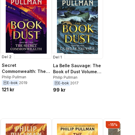
Del 2
Del 1
Secret
La Belle Sauvage: The
Commonwealth: The
Book of Dust Volume
Book of Dust Volume
Philip Pullman
One
Philip Pullman
E-bok
2019
E-bok
2017
Two
121 kr
99 kr
-15%