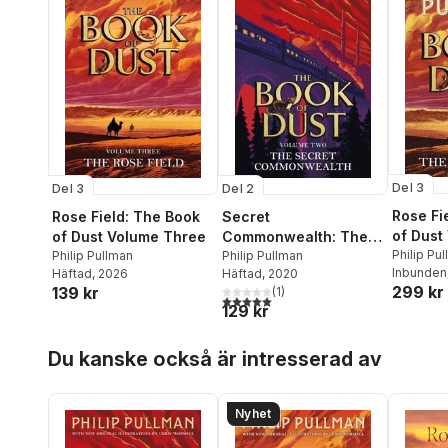
Del 3
Del 3
Del 2
Rose Fi
Rose Field: The Book
Secret
of Dust
of Dust Volume Three
Commonwealth: The
Philip Pu
Philip Pullman
Book of Dust Volume
Philip Pullman
Inbunden
Häftad
, 2026
Häftad
, 2020
Two
299 kr
139 kr
(
1
)
5,0
utav 5 stjärnor. Totalt antal röster:
129 kr
Hoppa över listan
Du kanske också är intresserad av
Nyhet