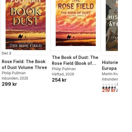
Del 3
The Book of Dust: The
Rose Field: The Book
Historiens åte
Rose Field (Book of
of Dust Volume Three
Europa och
Dust, Volume 3)
Philip Pullman
Philip Pullman
världsordning
Martin Kragh
Häftad
, 2026
Inbunden
, 2025
254 kr
Inbunden
, 2025
sammanbrott
299 kr
(
33
)
4,6
utav 5 stjärnor
219 kr
259 kr