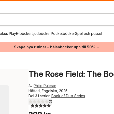
okus Play
E-böcker
Ljudböcker
Pocketböcker
Spel och pussel
Skapa nya rutiner – hälsoböcker upp till 50% →
The Rose Field: The B
Av
Philip Pullman
Häftad, Engelska, 2025
Del 3 i serien
Book of Dust Series
(
1
)
5,0
utav 5 stjärnor. Totalt antal röster: