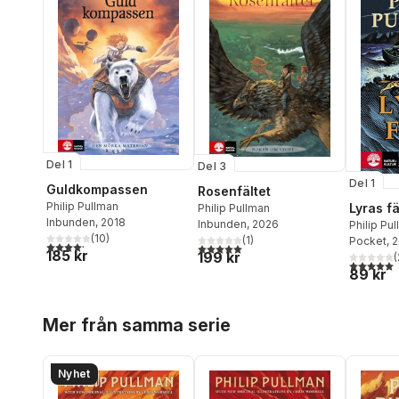
Del 1
Del 3
Del 1
Guldkompassen
Rosenfältet
Philip Pullman
Lyras f
Philip Pullman
Inbunden
, 2018
Inbunden
, 2026
Philip Pu
(
10
)
(
1
)
Pocket
, 
4,2
utav 5 stjärnor. Totalt antal röster:
5,0
utav 5 stjärnor. Totalt antal röster:
185 kr
199 kr
(
5,0
utav 5 
89 kr
Hoppa över listan
Mer från samma serie
Nyhet