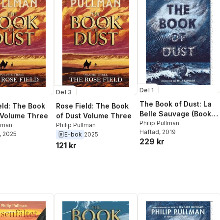
Del 1
Del 3
The Book of Dust: La
eld: The Book
Rose Field: The Book
Belle Sauvage (Book
 Volume Three
of Dust Volume Three
of Dust, Volume 1)
Philip Pullman
llman
Philip Pullman
Häftad
, 2019
, 2025
E-bok
2025
229 kr
121 kr