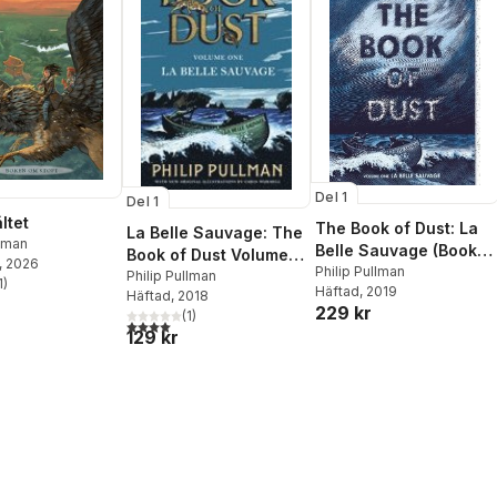
Del 1
Del 1
ltet
The Book of Dust: La
La Belle Sauvage: The
llman
Belle Sauvage (Book
Book of Dust Volume
, 2026
of Dust, Volume 1)
Philip Pullman
One
Philip Pullman
1
)
Häftad
, 2019
stjärnor. Totalt antal röster:
Häftad
, 2018
229 kr
(
1
)
4,0
utav 5 stjärnor. Totalt antal röster:
129 kr