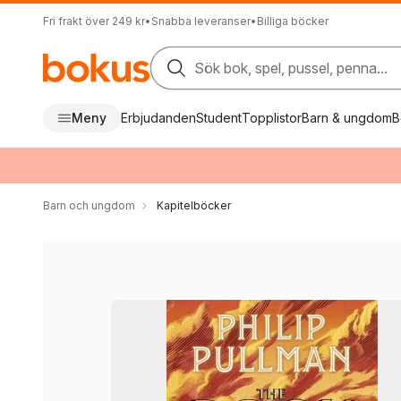
Fri frakt över 249 kr
•
Snabba leveranser
•
Billiga böcker
Sök bok, spel, pussel, penna...
Meny
Erbjudanden
Student
Topplistor
Barn & ungdom
B
Barn och ungdom
Kapitelböcker