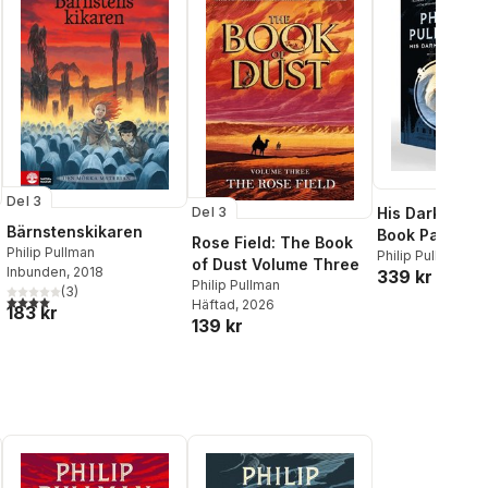
Del 3
His Dark Mater
Del 3
Bärnstenskikaren
Book Paperba
Rose Field: The Book
Philip Pullman
Boxed Set: Th
Philip Pullman
of Dust Volume Three
Inbunden
, 2018
339 kr
Golden Compa
Philip Pullman
(
3
)
Subtle Knife;
al röster:
4,0
utav 5 stjärnor. Totalt antal röster:
Häftad
, 2026
183 kr
Amber Spygla
139 kr