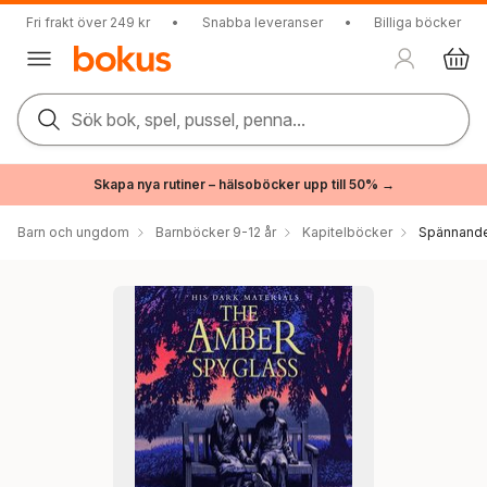
Fri frakt över 249 kr
•
Snabba leveranser
•
Billiga böcker
Sök bok, spel, pussel, penna...
Skapa nya rutiner – hälsoböcker upp till 50% →
Barn och ungdom
Barnböcker 9-12 år
Kapitelböcker
Spännande