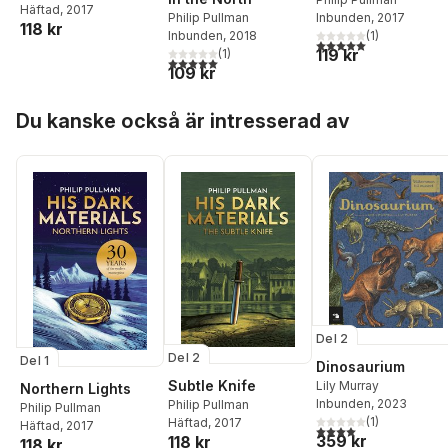
Häftad
, 2017
Philip Pullman
Inbunden
, 2017
118 kr
Inbunden
, 2018
(
1
)
5,0
utav 5 stjärnor. Tota
119 kr
(
1
)
5,0
utav 5 stjärnor. Totalt antal röster:
109 kr
Hoppa över listan
Du kanske också är intresserad av
Del 2
Del 2
Del 1
Dinosaurium
Subtle Knife
Lily Murray
Northern Lights
Inbunden
, 2023
Philip Pullman
Philip Pullman
(
1
)
Häftad
, 2017
Häftad
, 2017
4,0
utav 5 stjärnor. Tota
359 kr
118 kr
118 kr