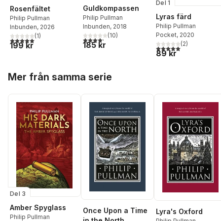
Del 1
Guldkompassen
Rosenfältet
Lyras färd
Philip Pullman
Philip Pullman
Philip Pullman
Inbunden
, 2018
Inbunden
, 2026
Pocket
, 2020
(
10
)
(
1
)
4,2
utav 5 stjärnor. Totalt antal röster:
5,0
utav 5 stjärnor. Totalt antal röster:
185 kr
(
2
)
199 kr
5,0
utav 5 stjärnor. Tota
89 kr
Hoppa över listan
Mer från samma serie
Del 3
Amber Spyglass
Once Upon a Time
Lyra's Oxford
Philip Pullman
in the North
Philip Pullman