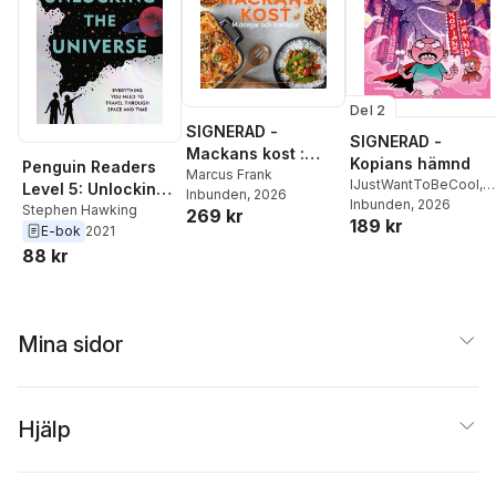
Del 2
SIGNERAD -
SIGNERAD -
Mackans kost :
Kopians hämnd
Penguin Readers
Middagar och
Marcus Frank
IJustWantToBeCool
,
Level 5: Unlocking
Inbunden
, 2026
matlådor
Joel Adolphson
Inbunden
, 2026
,
Emil
the Universe (ELT
Stephen Hawking
269 kr
189 kr
Ejdemo Beer
,
Victor
E-bok
2021
Graded Reader)
Beer
88 kr
Mina sidor
Hjälp