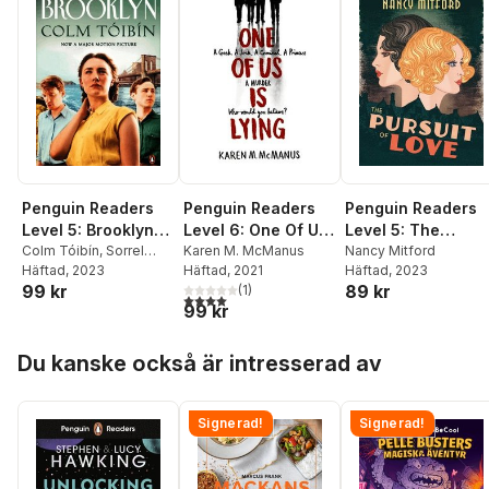
Penguin Readers
Penguin Readers
Penguin Readers
Level 5: Brooklyn
Level 5: The
Level 6: One Of Us
(ELT Graded
Colm Tóibín
,
Sorrel
Pursuit of Love
Nancy Mitford
Is Lying (ELT
Karen M. McManus
Pitts
Häftad
, 2023
Häftad
, 2023
Häftad
, 2021
Reader)
(ELT Graded
Graded Reader)
99 kr
89 kr
(
1
)
Reader)
4,0
utav 5 stjärnor. Totalt antal röster:
99 kr
Hoppa över listan
Du kanske också är intresserad av
Signerad!
Signerad!