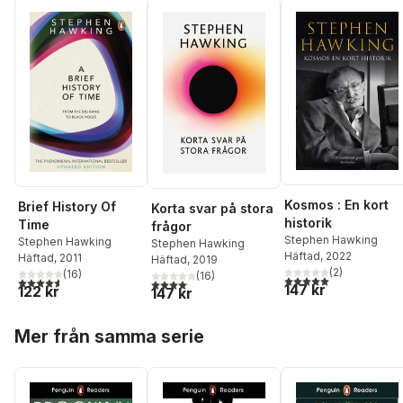
Kosmos : En kort
Brief History Of
Korta svar på stora
historik
Time
frågor
Stephen Hawking
Stephen Hawking
Stephen Hawking
Häftad
, 2022
Häftad
, 2011
Häftad
, 2019
(
2
)
(
16
)
(
16
)
5,0
utav 5 stjärnor. Tota
4,6
utav 5 stjärnor. Totalt antal röster:
4,1
utav 5 stjärnor. Totalt antal röster:
147 kr
122 kr
147 kr
Hoppa över listan
Mer från samma serie