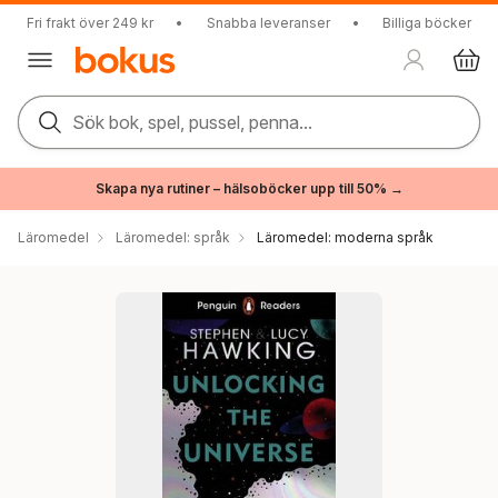
Fri frakt över 249 kr
•
Snabba leveranser
•
Billiga böcker
Sök bok, spel, pussel, penna...
Skapa nya rutiner – hälsoböcker upp till 50% →
Läromedel
Läromedel: språk
Läromedel: moderna språk