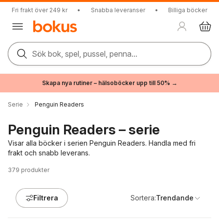
Fri frakt över 249 kr
•
Snabba leveranser
•
Billiga böcker
Sök bok, spel, pussel, penna...
Skapa nya rutiner – hälsoböcker upp till 50% →
Serie
Penguin Readers
Penguin Readers – serie
Visar alla böcker i serien Penguin Readers. Handla med fri
frakt och snabb leverans.
379
produkter
Filtrera
Sortera:
Trendande