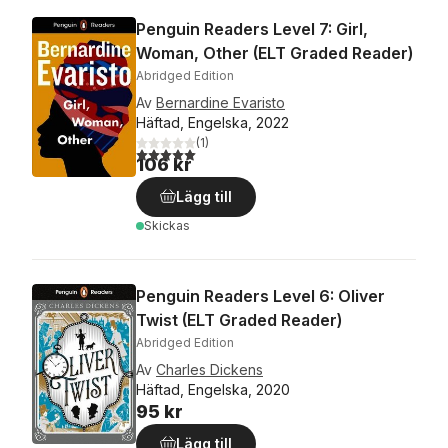
Penguin Readers Level 7: Girl,
Woman, Other (ELT Graded Reader)
Abridged Edition
Av
Bernardine Evaristo
Häftad, Engelska, 2022
(
1
)
5,0
utav 5 stjärnor. Totalt antal röster:
106 kr
Lägg till
Skickas
Penguin Readers Level 6: Oliver
Twist (ELT Graded Reader)
Abridged Edition
Av
Charles Dickens
Häftad, Engelska, 2020
95 kr
Lägg till