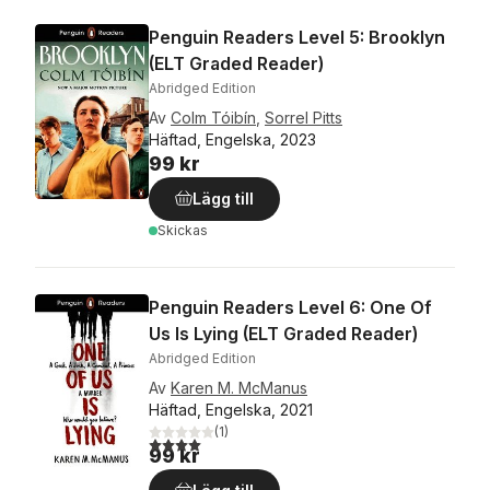
Penguin Readers Level 5: Brooklyn
(ELT Graded Reader)
Abridged Edition
Av
Colm Tóibín
,
Sorrel Pitts
Häftad, Engelska, 2023
99 kr
Lägg till
Skickas
Penguin Readers Level 6: One Of
Us Is Lying (ELT Graded Reader)
Abridged Edition
Av
Karen M. McManus
Häftad, Engelska, 2021
(
1
)
4,0
utav 5 stjärnor. Totalt antal röster:
99 kr