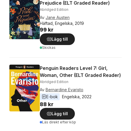
Prejudice (ELT Graded Reader)
Abridged Edition
Av
Jane Austen
Häftad, Engelska, 2019
99 kr
Lägg till
Skickas
Penguin Readers Level 7: Girl,
Woman, Other (ELT Graded Reader)
Abridged Edition
Av
Bernardine Evaristo
E-bok
Engelska
, 
2022
88 kr
Lägg till
Läs direkt efter köp