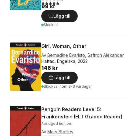
5,0
utav 5 stjärnor. Totalt antal röster:
99 kr
Lägg till
Skickas
Girl, Woman, Other
Av
Bernadine Evaristo
,
Saffron Alexander
Häftad, Engelska, 2022
146 kr
Lägg till
Skickas
inom 3-6 vardagar
Penguin Readers Level 5:
Frankenstein (ELT Graded Reader)
Abridged Edition
Av
Mary Shelley