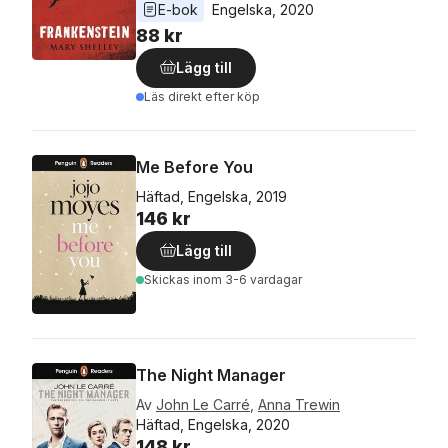
E-bok
Engelska
, 
2020
88 kr
Lägg till
Läs direkt efter köp
Me Before You
Häftad, Engelska, 2019
146 kr
Lägg till
Skickas
inom 3-6 vardagar
The Night Manager
Av
John Le Carré
,
Anna Trewin
Häftad, Engelska, 2020
148 kr