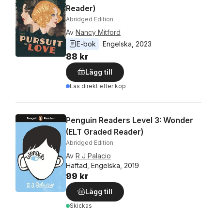
Reader)
Abridged Edition
Av
Nancy Mitford
E-bok
Engelska
, 
2023
88 kr
Lägg till
Läs direkt efter köp
Penguin Readers Level 3: Wonder
(ELT Graded Reader)
Abridged Edition
Av
R J Palacio
Häftad, Engelska, 2019
99 kr
Lägg till
Skickas