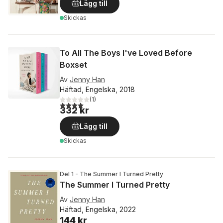
Lägg till
Skickas
To All The Boys I've Loved Before
Boxset
Av
Jenny Han
Häftad, Engelska, 2018
(
1
)
4,0
utav 5 stjärnor. Totalt antal röster:
332 kr
Lägg till
Skickas
Del 1 - The Summer I Turned Pretty
The Summer I Turned Pretty
Av
Jenny Han
Häftad, Engelska, 2022
144 kr