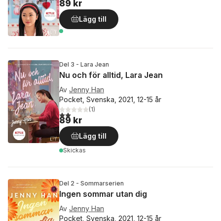
89 kr
Lägg till
Del 3 - Lara Jean
Nu och för alltid, Lara Jean
Av
Jenny Han
Pocket, Svenska, 2021, 12-15 år
(
1
)
2,0
utav 5 stjärnor. Totalt antal röster:
89 kr
Lägg till
Skickas
Del 2 - Sommarserien
Ingen sommar utan dig
Av
Jenny Han
Pocket, Svenska, 2021, 12-15 år