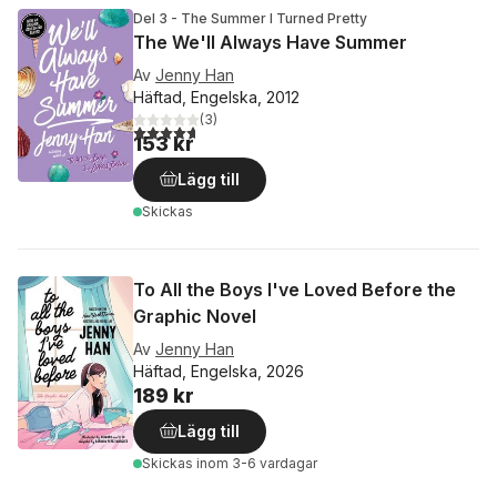
Del 3 - The Summer I Turned Pretty
The We'll Always Have Summer
Av
Jenny Han
Häftad, Engelska, 2012
(
3
)
4,7
utav 5 stjärnor. Totalt antal röster:
153 kr
Lägg till
Skickas
To All the Boys I've Loved Before the
Graphic Novel
Av
Jenny Han
Häftad, Engelska, 2026
189 kr
Lägg till
Skickas
inom 3-6 vardagar