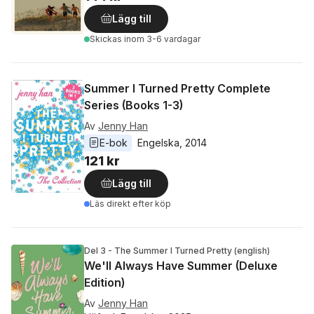
Lägg till
Skickas
inom 3-6 vardagar
Summer I Turned Pretty Complete
Series (Books 1-3)
Av
Jenny Han
E-bok
Engelska
, 
2014
121 kr
Lägg till
Läs direkt efter köp
Del 3 - The Summer I Turned Pretty (english)
We'll Always Have Summer (Deluxe
Edition)
Av
Jenny Han