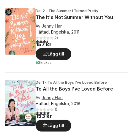
Del 2 - The Summer I Turned Pretty
The It's Not Summer Without You
Av
Jenny Han
Häftad, Engelska, 2011
(
2
)
3,5
utav 5 stjärnor. Totalt antal röster:
157 kr
Lägg till
Skickas
Del 1 - To All the Boys I've Loved Before
To All the Boys I've Loved Before
Av
Jenny Han
Häftad, Engelska, 2018
(
1
)
4,0
utav 5 stjärnor. Totalt antal röster:
153 kr
Lägg till