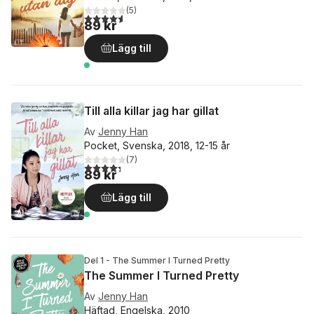
(
5
)
4,6
utav 5 stjärnor. Totalt antal röster:
89 kr
Lägg till
Till alla killar jag har gillat
Av
Jenny Han
Pocket, Svenska, 2018, 12-15 år
(
7
)
4,3
utav 5 stjärnor. Totalt antal röster:
89 kr
Lägg till
Del 1 - The Summer I Turned Pretty
The Summer I Turned Pretty
Av
Jenny Han
Häftad, Engelska, 2010