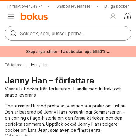
Fri frakt över 249 kr
•
Snabba leveranser
•
Billiga böcker
Sök bok, spel, pussel, penna...
Skapa nya rutiner – hälsoböcker upp till 50% →
Författare
Jenny Han
Jenny Han – författare
Visar alla böcker från författaren . Handla med fri frakt och
snabb leverans.
The summer I turned pretty är tv-serien alla pratar om just nu.
Den är baserad på Jenny Hans romantrilogi Sommarserien –
en coming of age-historia om den första kärleken och den
perfekta sommaren. Upptäck också Jenny Hans tidigare
böcker om Lara Jean, som även de filmatiserats.
134
produkter