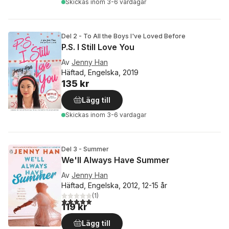
Skickas
inom 3-6 vardagar
Del 2 - To All the Boys I've Loved Before
P.S. I Still Love You
Av
Jenny Han
Häftad, Engelska, 2019
135 kr
Lägg till
Skickas
inom 3-6 vardagar
Del 3 - Summer
We'll Always Have Summer
Av
Jenny Han
Häftad, Engelska, 2012, 12-15 år
(
1
)
5,0
utav 5 stjärnor. Totalt antal röster:
119 kr
Lägg till