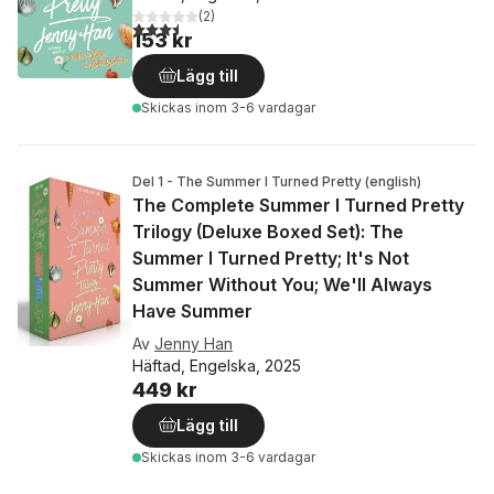
(
2
)
3,5
utav 5 stjärnor. Totalt antal röster:
153 kr
Lägg till
Skickas
inom 3-6 vardagar
Del 1 - The Summer I Turned Pretty (english)
The Complete Summer I Turned Pretty
Trilogy (Deluxe Boxed Set): The
Summer I Turned Pretty; It's Not
Summer Without You; We'll Always
Have Summer
Av
Jenny Han
Häftad, Engelska, 2025
449 kr
Lägg till
Skickas
inom 3-6 vardagar