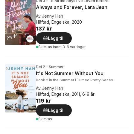
Del 3 - To All the Boys I've Loved Before
Always and Forever, Lara Jean
Av
Jenny Han
Häftad, Engelska, 2020
137 kr
Lägg till
Skickas
inom 3-6 vardagar
Del 2 - Summer
It's Not Summer Without You
Book 2 in the Summer I Turned Pretty Series
Av
Jenny Han
Häftad, Engelska, 2011, 6-9 år
119 kr
Lägg till
Skickas