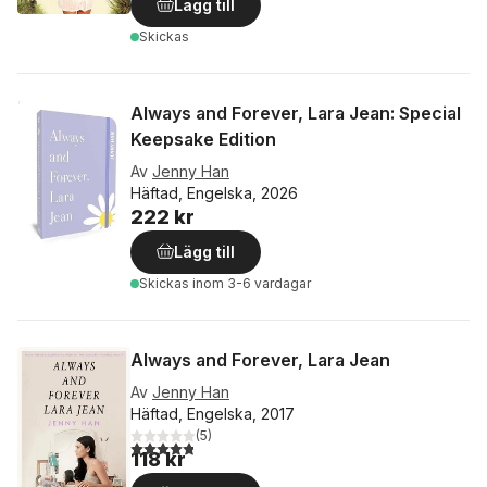
Lägg till
Skickas
Always and Forever, Lara Jean: Special
Keepsake Edition
Av
Jenny Han
Häftad, Engelska, 2026
222 kr
Lägg till
Skickas
inom 3-6 vardagar
Always and Forever, Lara Jean
Av
Jenny Han
Häftad, Engelska, 2017
(
5
)
4,8
utav 5 stjärnor. Totalt antal röster:
118 kr