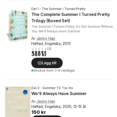
Del 1 - The Summer I Turned Pretty
The Complete Summer I Turned Pretty
Trilogy (Boxed Set)
The Summer I Turned Pretty; It's Not Summer Without
You; We'll Always Have Summer
Av
Jenny Han
Häftad, Engelska, 2013
(
3
)
4,7
utav 5 stjärnor. Totalt antal röster:
369 kr
Lägg till
Skickas
inom 3-6 vardagar
Del 3 - Summer TV Tie-Ins
We'll Always Have Summer
Av
Jenny Han
Häftad, Engelska, 2025, 12-15 år
150 kr