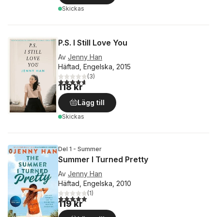
Skickas
P.S. I Still Love You
Av
Jenny Han
Häftad, Engelska, 2015
(
3
)
4,7
utav 5 stjärnor. Totalt antal röster:
118 kr
Lägg till
Skickas
Del 1 - Summer
Summer I Turned Pretty
Av
Jenny Han
Häftad, Engelska, 2010
(
1
)
5,0
utav 5 stjärnor. Totalt antal röster:
119 kr