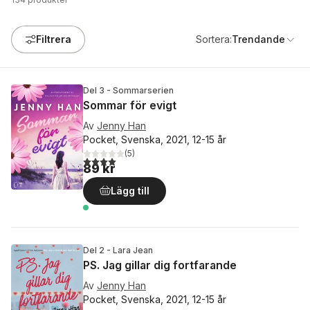
Filtrera
Sortera:
Trendande
Del 3 - Sommarserien
Sommar för evigt
Av
Jenny Han
Pocket, Svenska, 2021, 12-15 år
(
5
)
4,0
utav 5 stjärnor. Totalt antal röster:
89 kr
Lägg till
Del 2 - Lara Jean
PS. Jag gillar dig fortfarande
Av
Jenny Han
Pocket, Svenska, 2021, 12-15 år