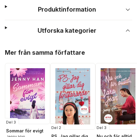
Produktinformation
Utforska kategorier
Hoppa över listan
Mer från samma författare
Del 3
Del 2
Del 3
Sommar för evigt
PS. Jag gillar dig
Nu och för alltid,
Jenny Han