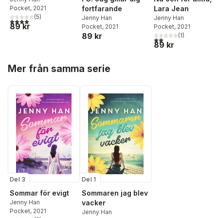
fortfarande
Lara Jean
Pocket
, 2021
(
5
)
Jenny Han
Jenny Han
4,0
utav 5 stjärnor. Totalt antal röster:
89 kr
Pocket
, 2021
Pocket
, 2021
89 kr
(
1
)
2,0
utav 5 stjärnor. Tota
89 kr
Hoppa över listan
Mer från samma serie
Del 3
Del 1
Sommar för evigt
Sommaren jag blev
Jenny Han
vacker
Pocket
, 2021
Jenny Han