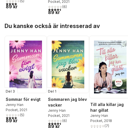
(
5
)
Pocket
, 2021
4,0
utav 5 stjärnor. Totalt antal röster:
89 kr
(
6
)
4,5
utav 5 stjärnor. Totalt antal röster:
89 kr
Hoppa över listan
Du kanske också är intresserad av
Del 3
Del 1
Sommar för evigt
Sommaren jag blev
Till alla killar jag
Jenny Han
vacker
Pocket
, 2021
har gillat
Jenny Han
(
5
)
Pocket
, 2021
Jenny Han
4,0
utav 5 stjärnor. Totalt antal röster:
89 kr
(
6
)
Pocket
, 2018
4,5
utav 5 stjärnor. Totalt antal röster:
89 kr
(
7
)
4,3
utav 5 stjärnor. Tota