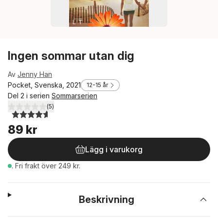
Ingen sommar utan dig
Av
Jenny Han
Pocket, Svenska, 2021
12-15 år
Del 2 i serien
Sommarserien
(
5
)
4,6
utav 5 stjärnor. Totalt antal röster:
89 kr
Lägg i varukorg
.
Fri frakt över 249 kr.
Beskrivning