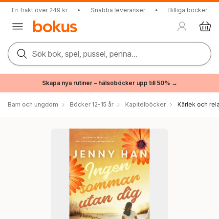
Fri frakt över 249 kr
•
Snabba leveranser
•
Billiga böcker
Sök bok, spel, pussel, penna...
Skapa nya rutiner – hälsoböcker upp till 50% →
Barn och ungdom
Böcker 12-15 år
Kapitelböcker
Kärlek och rel