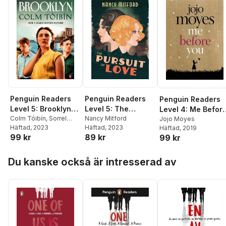
Penguin Readers
Penguin Readers
Penguin Readers
Level 5: Brooklyn
Level 5: The
Level 4: Me Befor
(ELT Graded
Colm Tóibín
,
Sorrel
Pursuit of Love
Nancy Mitford
You (ELT Graded
Jojo Moyes
Pitts
Häftad
, 2023
Häftad
, 2023
Häftad
, 2019
Reader)
(ELT Graded
Reader)
99 kr
89 kr
99 kr
Reader)
Hoppa över listan
Du kanske också är intresserad av