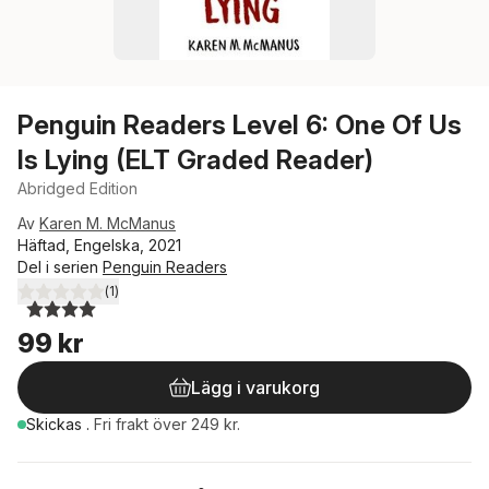
Penguin Readers Level 6: One Of Us
Is Lying (ELT Graded Reader)
Abridged Edition
Av
Karen M. McManus
Häftad, Engelska, 2021
Del i serien
Penguin Readers
(
1
)
4,0
utav 5 stjärnor. Totalt antal röster:
99 kr
Lägg i varukorg
Skickas
.
Fri frakt över 249 kr.