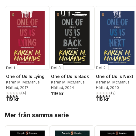
Del 1
Del 3
Del 2
One of Us Is Lying
One of Us Is Back
One of Us Is Next
Karen M. McManus
Karen M. McManus
Karen M. McManus
Häftad
, 2017
Häftad
, 2024
Häftad
, 2020
119 kr
(
4
)
(
2
)
3,8
utav 5 stjärnor. Totalt antal röster:
4,5
utav 5 stjärnor. Tota
119 kr
118 kr
Hoppa över listan
Mer från samma serie