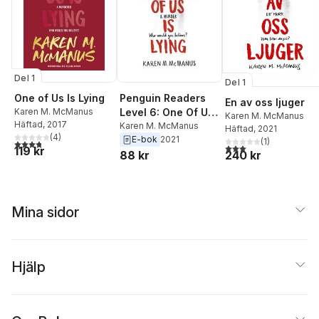
Del 1
Del 1
One of Us Is Lying
Penguin Readers
En av oss ljuger
Karen M. McManus
Level 6: One Of Us
Karen M. McManus
Häftad
, 2017
Is Lying (ELT
Karen M. McManus
Häftad
, 2021
(
4
)
E-bok
2021
Graded Reader)
(
1
)
3,8
utav 5 stjärnor. Totalt antal röster:
3,0
utav 5 stjärnor. Tota
119 kr
240 kr
88 kr
Mina sidor
Hjälp