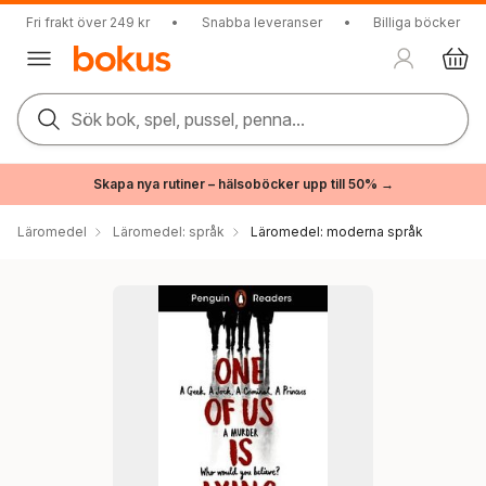
Fri frakt över 249 kr
•
Snabba leveranser
•
Billiga böcker
Sök bok, spel, pussel, penna...
Skapa nya rutiner – hälsoböcker upp till 50% →
Läromedel
Läromedel: språk
Läromedel: moderna språk