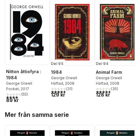
Del 95
Del 94
Nitton åttiofyra :
1984
Animal Farm
1984
George Orwell
George Orwell
George Orwell
Häftad
, 2008
Häftad
, 2008
Pocket
, 2017
(
31
)
(
35
)
4,7
utav 5 stjärnor. Totalt antal röster:
4,7
utav 5 stjärnor. Tota
129 kr
128 kr
(
55
)
4,1
utav 5 stjärnor. Totalt antal röster:
89 kr
Hoppa över listan
Mer från samma serie