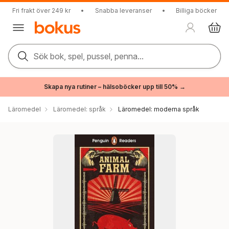
Fri frakt över 249 kr
•
Snabba leveranser
•
Billiga böcker
Sök bok, spel, pussel, penna...
Skapa nya rutiner – hälsoböcker upp till 50% →
Läromedel
Läromedel: språk
Läromedel: moderna språk