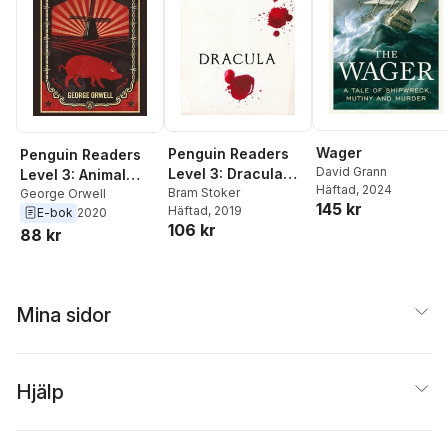
Wager
Penguin Readers
Penguin Readers
David Grann
Level 3: Dracula
Level 3: Animal
Häftad
, 2024
(ELT Graded
Bram Stoker
Farm (ELT Graded
George Orwell
145 kr
Häftad
, 2019
E-bok
2020
Reader)
Reader)
106 kr
88 kr
Mina sidor
Hjälp