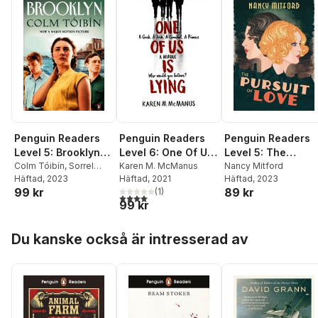
Penguin Readers
Penguin Readers
Penguin Readers
Level 5: Brooklyn
Level 5: The
Level 6: One Of Us
(ELT Graded
Colm Tóibín
,
Sorrel
Pursuit of Love
Nancy Mitford
Is Lying (ELT
Karen M. McManus
Pitts
Häftad
, 2023
Häftad
, 2023
Häftad
, 2021
Reader)
(ELT Graded
Graded Reader)
99 kr
89 kr
(
1
)
Reader)
4,0
utav 5 stjärnor. Totalt antal röster:
99 kr
Hoppa över listan
Du kanske också är intresserad av