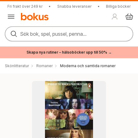
Fri frakt över 249 kr
•
Snabba leveranser
•
Billiga böcker
Sök bok, spel, pussel, penna...
Skapa nya rutiner – hälsoböcker upp till 50% →
Skönlitteratur
Romaner
Moderna och samtida romaner