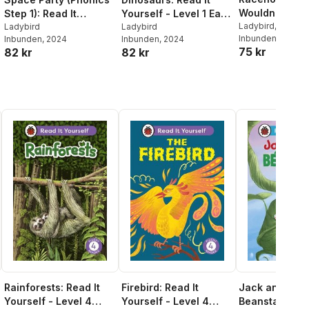
Wouldn't Gall
Step 1): Read It
Yourself - Level 1 Early
It Yourself - L
Ladybird
,
Clare B
Yourself - Level 0
Ladybird
Reader
Ladybird
Inbunden
, 2024
Inbunden
, 2024
Inbunden
, 2024
Fluent Reader
Beginner Reader
75 kr
82 kr
82 kr
Rainforests: Read It
Firebird: Read It
Jack and the
Yourself - Level 4
Yourself - Level 4
Beanstalk: Rea