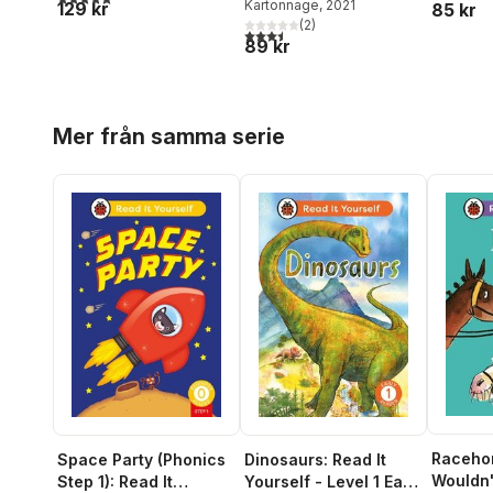
Kartonnage
, 2021
129 kr
85 kr
(
2
)
3,5
utav 5 stjärnor. Totalt antal röster:
89 kr
Hoppa över listan
Mer från samma serie
Raceho
Space Party (Phonics
Dinosaurs: Read It
Wouldn'
Step 1): Read It
Yourself - Level 1 Early