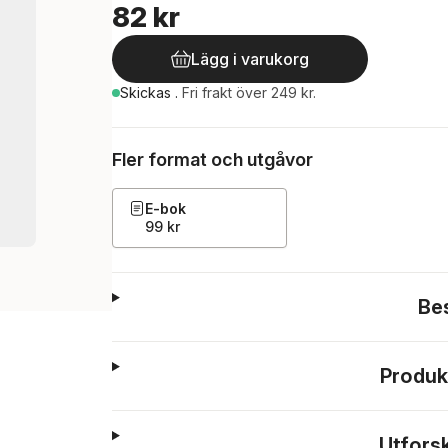
82 kr
Lägg i varukorg
Skickas
.
Fri frakt över 249 kr.
Fler format och utgåvor
E-bok
99 kr
Be
Produk
Utfors