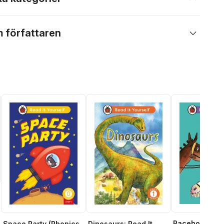
 författaren
Racehorse W
Space Party (Phonics
Dinosaurs: Read It