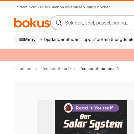
Fri frakt över 249 kr
•
Snabba leveranser
•
Billiga böcker
Sök bok, spel, pussel, penna...
Meny
Erbjudanden
Student
Topplistor
Barn & ungdom
B
Läromedel
Läromedel: språk
Läromedel: modersmål