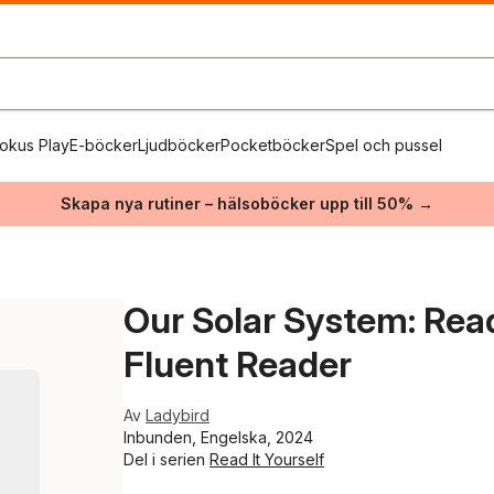
okus Play
E-böcker
Ljudböcker
Pocketböcker
Spel och pussel
Skapa nya rutiner – hälsoböcker upp till 50% →
Our Solar System: Read 
Fluent Reader
Av
Ladybird
Inbunden, Engelska, 2024
Del i serien
Read It Yourself