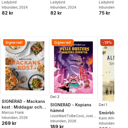
Fluent Reader
Ladybird
Fluent Reader
Ladybird
Yourself - Lev
Ladybird
Inbunden
, 2024
Inbunden
, 2024
Inbunden
, 2025
Confident Re
82 kr
82 kr
75 kr
Signerad!
Signerad!
-19%
Del 2
SIGNERAD - Mackans
SIGNERAD - Kopians
Del 1
kost : Middagar och
hämnd
matlådor
Marcus Frank
Smörblommor 
IJustWantToBeCool
,
Joel
Inbunden
, 2026
Karin Alfredsson
Adolphson
Inbunden
, 2026
,
Emil Ejdemo
269 kr
Inbunden
, 2026
189 kr
Beer
,
Victor Beer