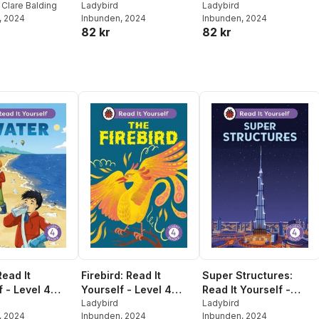
elf - Level 4
,
Clare Balding
Level 4 Fluent Reader
Ladybird
Fluent Reader
Ladybird
, 2024
Inbunden
, 2024
Inbunden
, 2024
Reader
82 kr
82 kr
Read It
Firebird: Read It
Super Structures:
f - Level 4
Yourself - Level 4
Read It Yourself -
Reader
Fluent Reader
Ladybird
Level 4 Fluent Reader
Ladybird
, 2024
Inbunden
, 2024
Inbunden
, 2024