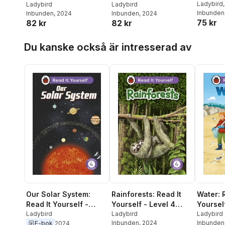
It Yours
Ladybird
Yourself - Level 0
Ladybird
Reader
Ladybird
Inbunden
Inbunden
, 2024
Inbunden
, 2024
Fluent 
Beginner Reader
75 kr
82 kr
82 kr
Hoppa över listan
Du kanske också är intresserad av
Our Solar System:
Rainforests: Read It
Water: 
Read It Yourself -
Yourself - Level 4
Yoursel
Level 4 Fluent Reader
Ladybird
Fluent Reader
Ladybird
Fluent 
Ladybird
Inbunden
, 2024
Inbunden
E-bok
2024