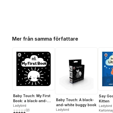
Hoppa över listan
Mer från samma författare
Baby Touch: My First
Say Goo
Baby Touch: A black-
Book: a black-and-
Kitten
and-white buggy book
white cloth book
Ladybird
Ladybird
Ladybird
(
2
)
Kartonna
5,0
utav 5 stjärnor. Totalt antal röster: