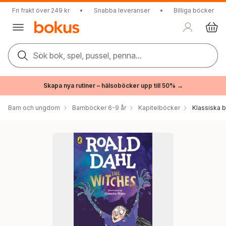
Fri frakt över 249 kr
•
Snabba leveranser
•
Billiga böcker
Sök bok, spel, pussel, penna...
Skapa nya rutiner – hälsoböcker upp till 50% →
Barn och ungdom
Barnböcker 6-9 år
Kapitelböcker
Klassiska 