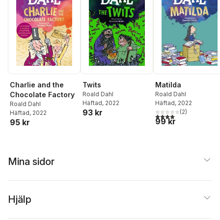
Twits
Charlie and the
Matilda
Roald Dahl
Chocolate Factory
Roald Dahl
Häftad
, 2022
Häftad
, 2022
Roald Dahl
93 kr
(
2
)
Häftad
, 2022
4,0
utav 5 stjärnor. Tota
99 kr
95 kr
Mina sidor
Hjälp