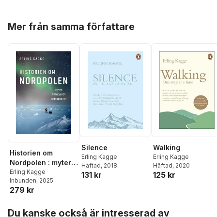
Hoppa över listan
Mer från samma författare
Silence
Walking
Historien om
Erling Kagge
Erling Kagge
Nordpolen : myter,
Häftad
, 2018
Häftad
, 2020
äventyr och
Erling Kagge
131 kr
125 kr
Inbunden
, 2025
smältande is
279 kr
Hoppa över listan
Du kanske också är intresserad av