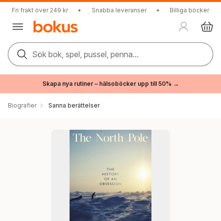
Fri frakt över 249 kr
•
Snabba leveranser
•
Billiga böcker
Sök bok, spel, pussel, penna...
Skapa nya rutiner – hälsoböcker upp till 50% →
Biografier
Sanna berättelser