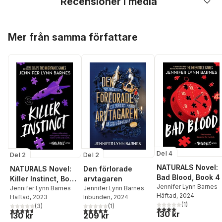
Recensioner i media
Hoppa över listan
Mer från samma författare
Del 4
Del 2
Del 2
NATURALS Novel:
NATURALS Novel:
Den förlorade
Bad Blood, Book 4
Killer Instinct, Book
arvtagaren
Jennifer Lynn Barnes
2
Jennifer Lynn Barnes
Jennifer Lynn Barnes
Häftad
, 2024
Häftad
, 2023
Inbunden
, 2024
(
1
)
(
3
)
(
1
)
4,0
utav 5 stjärnor. Tota
4,7
utav 5 stjärnor. Totalt antal röster:
5,0
utav 5 stjärnor. Totalt antal röster:
130 kr
130 kr
209 kr