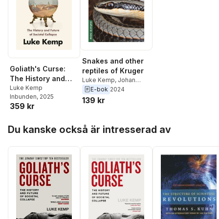
Snakes and other
Goliath's Curse:
reptiles of Kruger
The History and
Luke Kemp
,
Johan
Future of Societal
Luke Kemp
Marais
E-bok
2024
Inbunden
, 2025
Collapse
139 kr
359 kr
Hoppa över listan
Du kanske också är intresserad av