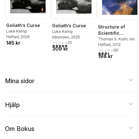
Goliath’s Curse
Goliath’s Curse
Structure of
Luke Kemp
Luke Kemp
Scientific
Häftad
, 2026
Inbunden
, 2025
Revolutions
Thomas S. Kuhn
,
Ian
145 kr
(
1
)
Hacking
Häftad
, 2012
5,0
utav 5 stjärnor. Totalt antal röster:
309 kr
(
6
)
3,5
utav 5 stjärnor. Tota
198 kr
Mina sidor
Hjälp
Om Bokus