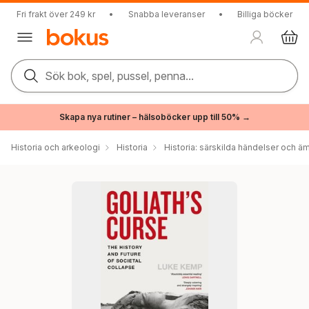
Fri frakt över 249 kr
•
Snabba leveranser
•
Billiga böcker
Sök bok, spel, pussel, penna...
Skapa nya rutiner – hälsoböcker upp till 50% →
Historia och arkeologi
Historia
Historia: särskilda händelser och ä