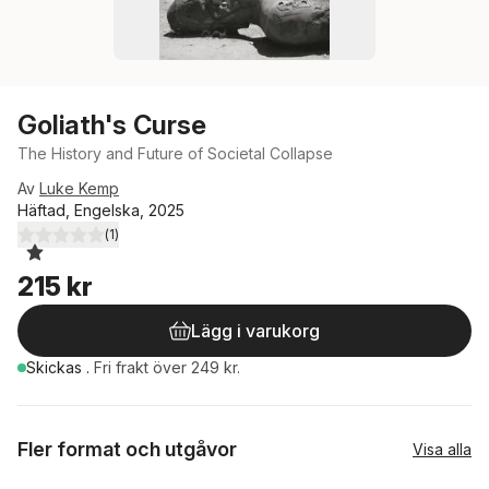
Goliath's Curse
The History and Future of Societal Collapse
Av
Luke Kemp
Häftad, Engelska, 2025
(
1
)
1,0
utav 5 stjärnor. Totalt antal röster:
215 kr
Lägg i varukorg
Skickas
.
Fri frakt över 249 kr.
Fler format och utgåvor
Visa alla