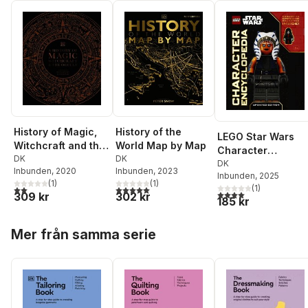
History of Magic,
History of the
LEGO Star Wars
Witchcraft and the
World Map by Map
Character
Occult
DK
DK
Encyclopedia
DK
Inbunden
, 2020
Inbunden
, 2023
Inbunden
, 2025
Updated Edition
(
1
)
(
1
)
(
1
)
2,0
utav 5 stjärnor. Totalt antal röster:
5,0
utav 5 stjärnor. Totalt antal röster:
4,0
utav 5 stjärnor. Tota
309 kr
302 kr
185 kr
Hoppa över listan
Mer från samma serie