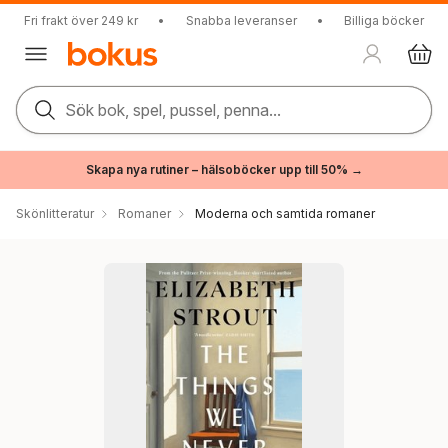
Fri frakt över 249 kr
•
Snabba leveranser
•
Billiga böcker
Sök bok, spel, pussel, penna...
Skapa nya rutiner – hälsoböcker upp till 50% →
Skönlitteratur
Romaner
Moderna och samtida romaner