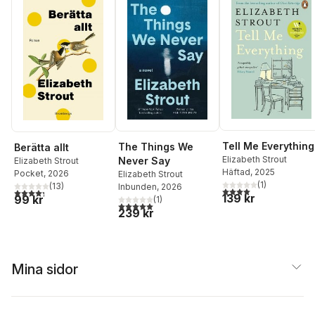
Tell Me Everything
The Things We
Berätta allt
Elizabeth Strout
Never Say
Elizabeth Strout
Häftad
, 2025
Pocket
, 2026
Elizabeth Strout
(
1
)
(
13
)
Inbunden
, 2026
4,0
utav 5 stjärnor. Tota
4,3
utav 5 stjärnor. Totalt antal röster:
139 kr
99 kr
(
1
)
5,0
utav 5 stjärnor. Totalt antal röster:
239 kr
Mina sidor