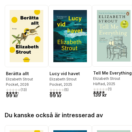
Tell Me Everything
Berätta allt
Lucy vid havet
Elizabeth Strout
Elizabeth Strout
Elizabeth Strout
Häftad
, 2025
Pocket
, 2026
Pocket
, 2025
(
1
)
(
13
)
(
5
)
4,0
utav 5 stjärnor. Tota
4,3
utav 5 stjärnor. Totalt antal röster:
4,0
utav 5 stjärnor. Totalt antal röster:
139 kr
99 kr
99 kr
Hoppa över listan
Du kanske också är intresserad av