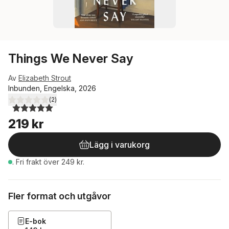
Things We Never Say
Av
Elizabeth Strout
Inbunden, Engelska, 2026
(
2
)
5,0
utav 5 stjärnor. Totalt antal röster:
219 kr
Lägg i varukorg
.
Fri frakt över 249 kr.
Fler format och utgåvor
E-bok