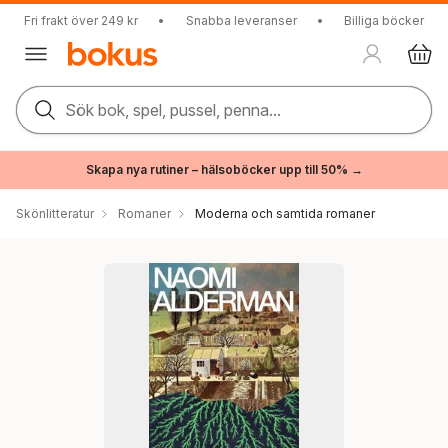
Fri frakt över 249 kr
•
Snabba leveranser
•
Billiga böcker
Sök bok, spel, pussel, penna...
Skapa nya rutiner – hälsoböcker upp till 50% →
Skönlitteratur
Romaner
Moderna och samtida romaner