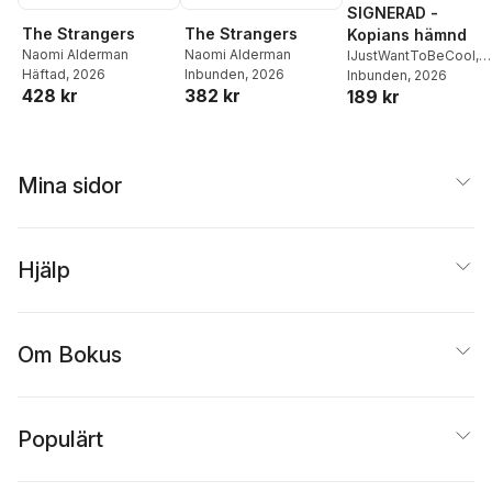
SIGNERAD -
The Strangers
The Strangers
Kopians hämnd
Naomi Alderman
Naomi Alderman
IJustWantToBeCool
,
Häftad
, 2026
Inbunden
, 2026
Joel Adolphson
Inbunden
, 2026
,
Emil
428 kr
382 kr
189 kr
Ejdemo Beer
,
Victor
Beer
Mina sidor
Hjälp
Om Bokus
Populärt