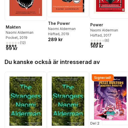
The Power
Power
Makten
Naomi Alderman
Naomi Alderman
Naomi Alderman
Häftad
, 2019
Häftad
, 2017
Pocket
, 2019
289 kr
(
6
)
3,8
utav 5 stjärnor. Tota
(
12
)
3,7
utav 5 stjärnor. Totalt antal röster:
149 kr
99 kr
Hoppa över listan
Du kanske också är intresserad av
Signerad!
Del 2