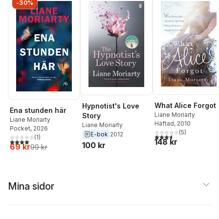
-30%
What Alice Forgot
Hypnotist's Love
Ena stunden här
Liane Moriarty
Story
Liane Moriarty
Häftad
, 2010
Liane Moriarty
Pocket
, 2026
(
5
)
E-bok
2012
3,6
utav 5 stjärnor. Tota
(
1
)
148 kr
4,0
utav 5 stjärnor. Totalt antal röster:
100 kr
69 kr
99 kr
Mina sidor