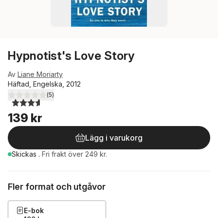
Hypnotist's Love Story
Av
Liane Moriarty
Häftad, Engelska, 2012
(
5
)
3,6
utav 5 stjärnor. Totalt antal röster:
139 kr
Lägg i varukorg
Skickas
.
Fri frakt över 249 kr.
Fler format och utgåvor
E-bok