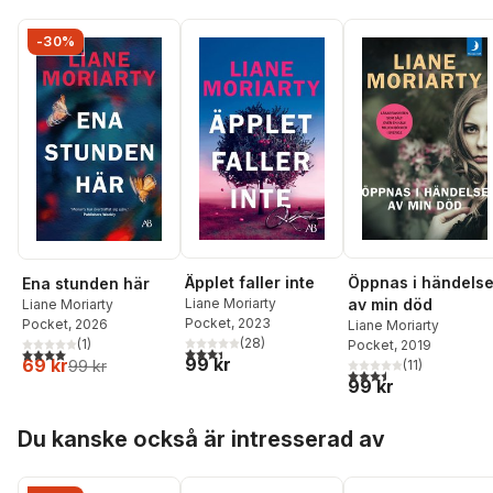
-30%
Äpplet faller inte
Öppnas i händels
Ena stunden här
Liane Moriarty
av min död
Liane Moriarty
Pocket
, 2023
Pocket
, 2026
Liane Moriarty
(
28
)
(
1
)
Pocket
, 2019
3,4
utav 5 stjärnor. Totalt antal röster:
4,0
utav 5 stjärnor. Totalt antal röster:
99 kr
69 kr
(
11
)
99 kr
3,5
utav 5 stjärnor. Tota
99 kr
Hoppa över listan
Du kanske också är intresserad av