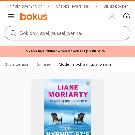
Fri frakt över 249 kr
•
Snabba leveranser
•
Billiga böcker
Sök bok, spel, pussel, penna...
Skapa nya rutiner – hälsoböcker upp till 50% →
Skönlitteratur
Romaner
Moderna och samtida romaner