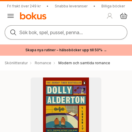
Fri frakt över 249 kr
•
Snabba leveranser
•
Billiga böcker
Sök bok, spel, pussel, penna...
Skapa nya rutiner – hälsoböcker upp till 50% →
Skönlitteratur
Romance
Modern och samtida romance