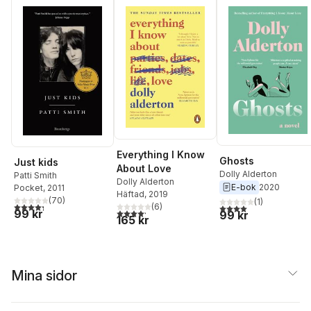
Everything I Know
Ghosts
Just kids
About Love
Dolly Alderton
Patti Smith
Dolly Alderton
E-bok
2020
Pocket
, 2011
Häftad
, 2019
(
70
)
(
1
)
4,3
utav 5 stjärnor. Totalt antal röster:
(
6
)
4,0
utav 5 stjärnor. Tota
4,2
utav 5 stjärnor. Totalt antal röster:
99 kr
99 kr
165 kr
Mina sidor