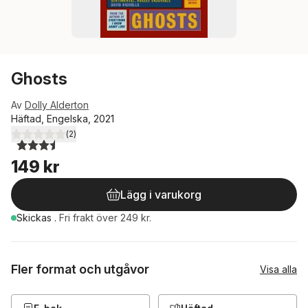
Ghosts
Av
Dolly Alderton
Häftad, Engelska, 2021
(
2
)
3,5
utav 5 stjärnor. Totalt antal röster:
149 kr
Lägg i varukorg
Skickas
.
Fri frakt över 249 kr.
Fler format och utgåvor
Visa alla