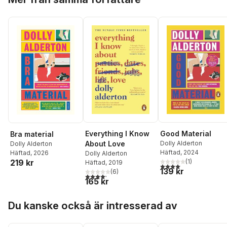
Everything I Know
Good Material
Bra material
About Love
Dolly Alderton
Dolly Alderton
Häftad
, 2024
Häftad
, 2026
Dolly Alderton
(
1
)
219 kr
Häftad
, 2019
4,0
utav 5 stjärnor. Tota
139 kr
(
6
)
4,2
utav 5 stjärnor. Totalt antal röster:
165 kr
Hoppa över listan
Du kanske också är intresserad av