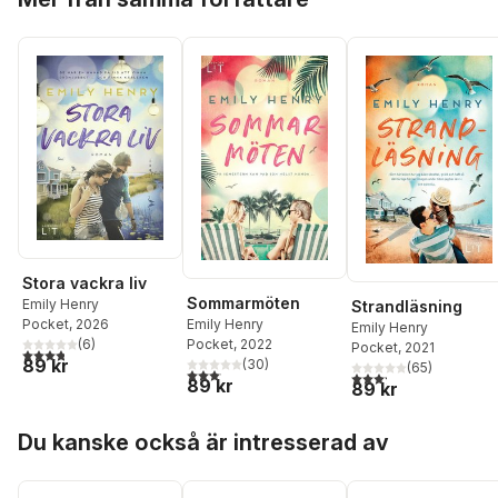
Stora vackra liv
Sommarmöten
Emily Henry
Strandläsning
Emily Henry
Pocket
, 2026
Emily Henry
Pocket
, 2022
(
6
)
Pocket
, 2021
3,8
utav 5 stjärnor. Totalt antal röster:
89 kr
(
30
)
(
65
)
3,1
utav 5 stjärnor. Totalt antal röster:
3,2
utav 5 stjärnor. Tota
89 kr
89 kr
Hoppa över listan
Du kanske också är intresserad av