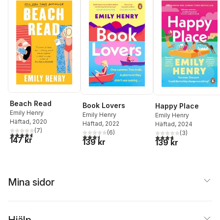
Beach Read
Book Lovers
Happy Place
Emily Henry
Emily Henry
Emily Henry
Häftad
, 2020
Häftad
, 2022
Häftad
, 2024
(
7
)
(
6
)
(
3
)
4,6
utav 5 stjärnor. Totalt antal röster:
3,5
utav 5 stjärnor. Totalt antal röster:
3,7
utav 5 stjärnor. Tota
147 kr
139 kr
139 kr
Mina sidor
Hjälp