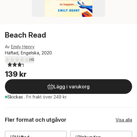
Beach Read
Av
Emily Henry
Häftad, Engelska, 2020
(
4
)
3,3
utav 5 stjärnor. Totalt antal röster:
139 kr
Lägg i varukorg
Skickas
.
Fri frakt över 249 kr.
Fler format och utgåvor
Visa alla