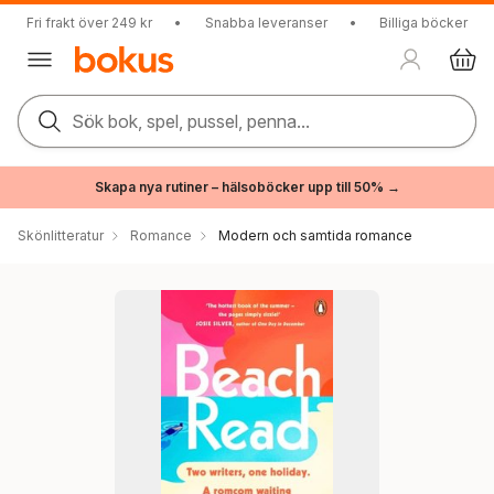
Fri frakt över 249 kr
•
Snabba leveranser
•
Billiga böcker
Sök bok, spel, pussel, penna...
Skapa nya rutiner – hälsoböcker upp till 50% →
Skönlitteratur
Romance
Modern och samtida romance