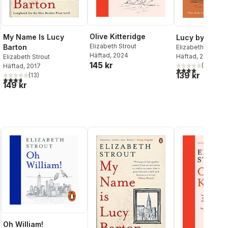
Olive Kitteridge
My Name Is Lucy
Lucy by the S
Elizabeth Strout
Barton
Elizabeth Strout
Häftad
, 2024
Häftad
, 2023
Elizabeth Strout
145 kr
(
1
)
Häftad
, 2017
4,0
utav 5 stjärnor
139 kr
al röster:
(
13
)
3,7
utav 5 stjärnor. Totalt antal röster:
149 kr
Oh William!