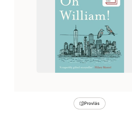
Provläs