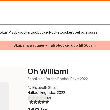
okus Play
E-böcker
Ljudböcker
Pocketböcker
Spel och pussel
Skapa nya rutiner – hälsoböcker upp till 50% →
Oh William!
Shortlisted for the Booker Prize 2022
Av
Elizabeth Strout
Häftad, Engelska, 2022
(
2
)
5,0
utav 5 stjärnor. Totalt antal röster: