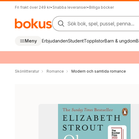
Fri frakt över 249 kr
•
Snabba leveranser
•
Billiga böcker
Sök bok, spel, pussel, penna...
Meny
Erbjudanden
Student
Topplistor
Barn & ungdom
B
Skönlitteratur
Romance
Modern och samtida romance