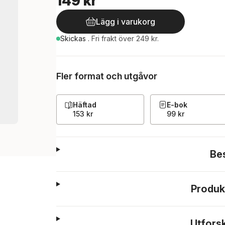
149 kr
Lägg i varukorg
Skickas
.
Fri frakt över 249 kr.
Fler format och utgåvor
Häftad
E-bok
153 kr
99 kr
Be
Produk
Utfors