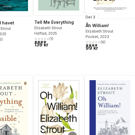
Del 3
Tell Me Everything
d havet
Åh William!
Elizabeth Strout
 Strout
Elizabeth Strout
Häftad
, 2025
2025
Pocket
, 2023
(
1
)
5
)
4,0
utav 5 stjärnor. Totalt antal röster:
stjärnor. Totalt antal röster:
(
6
)
139 kr
4,0
utav 5 stjärnor. Totalt ant
99 kr