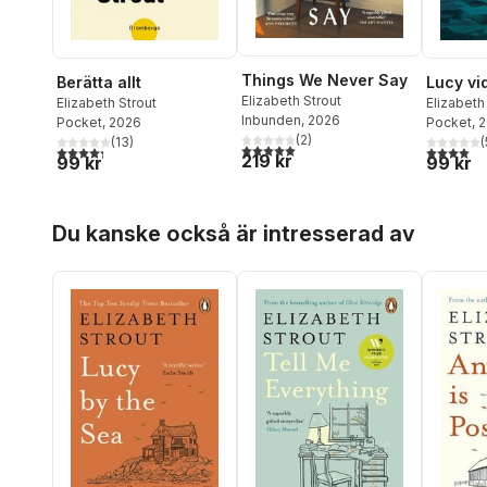
Things We Never Say
Berätta allt
Lucy vi
Elizabeth Strout
Elizabeth Strout
Elizabeth
Inbunden
, 2026
Pocket
, 2026
Pocket
, 
(
2
)
(
13
)
(
5,0
utav 5 stjärnor. Totalt antal röster:
4,3
utav 5 stjärnor. Totalt antal röster:
4,0
utav 5 
219 kr
99 kr
99 kr
Hoppa över listan
Du kanske också är intresserad av