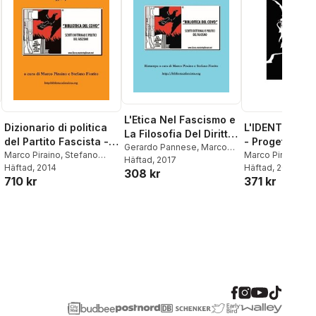
L'Etica Nel Fascismo e
Dizionario di politica
L'IDENTITA' F
La Filosofia Del Diritto
del Partito Fascista -
- Progetto Poli
e Della Storia
Gerardo Pannese
,
Marco
Vol. 2
Marco Piraino
,
Stefano
Dottrina Del 
Marco Piraino
,
St
Piraino
Häftad
,
, 2017
Stefano Fiorito
Fiorito
Häftad
, 2014
Fiorito
Häftad
, 2007
308 kr
710 kr
371 kr