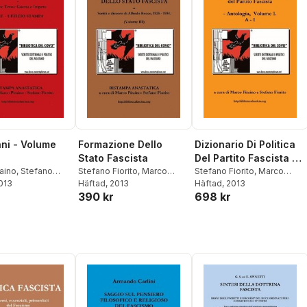
nni - Volume
Formazione Dello
Dizionario Di Politica
Stato Fascista
Del Partito Fascista -
aino
,
Stefano
Stefano Fiorito
,
Marco
Vol. 1
Stefano Fiorito
,
Marco
2013
Piraino
Häftad
, 2013
Piraino
Häftad
, 2013
390 kr
698 kr