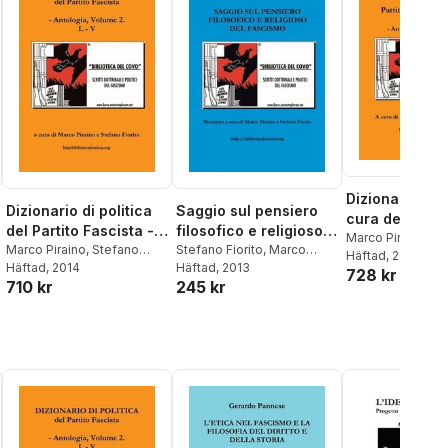
Dizionario di p
Dizionario di politica
Saggio sul pensiero
cura del Parti
del Partito Fascista -
filosofico e religioso
Nazionale Fas
Marco Piraino
,
St
Vol. 2
Marco Piraino
,
Stefano
del Fascismo
Stefano Fiorito
,
Marco
Fiorito
Häftad
, 2014
Antologia, Vo
Fiorito
Häftad
, 2014
Piraino
Häftad
,
, 2013
Armando Carlini
728 kr
Unico.
710 kr
245 kr