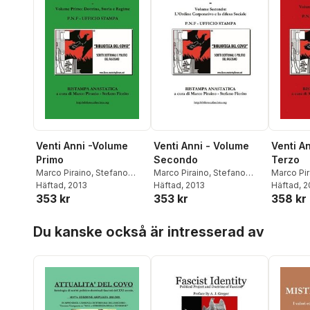
Venti Anni -Volume
Venti Anni - Volume
Venti A
Primo
Secondo
Terzo
Marco Piraino
,
Stefano
Marco Piraino
,
Stefano
Marco Pir
Fiorito
Häftad
, 2013
Fiorito
Häftad
, 2013
Fiorito
Häftad
, 
353 kr
353 kr
358 kr
Hoppa över listan
Du kanske också är intresserad av