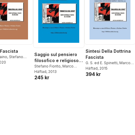
 Fascista
Sintesi Della Dottrina
Saggio sul pensiero
aino
,
Stefano
Fascista
filosofico e religioso
2020
G. S. ed E. Spinetti
,
Marco
del Fascismo
Stefano Fiorito
,
Marco
Piraino
Häftad
,
, 2015
Stefano Fiorito
Piraino
Häftad
,
, 2013
Armando Carlini
394 kr
245 kr