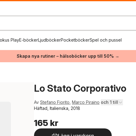
okus Play
E-böcker
Ljudböcker
Pocketböcker
Spel och pussel
Skapa nya rutiner – hälsoböcker upp till 50% →
Lo Stato Corporativo
Av
Stefano Fiorito
,
Marco Piraino
och 1 till
Häftad, Italienska, 2018
165 kr
Lägg i varukorg