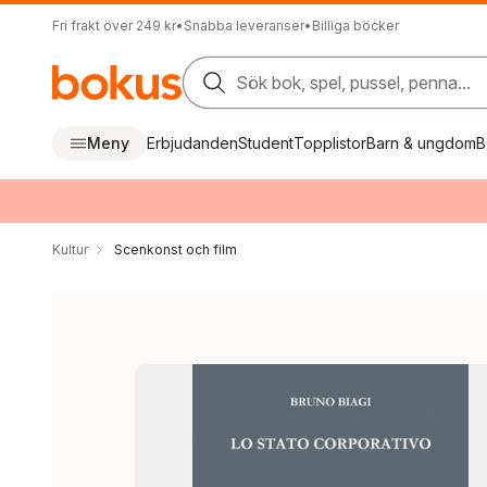
Fri frakt över 249 kr
•
Snabba leveranser
•
Billiga böcker
Sök bok, spel, pussel, penna...
Meny
Erbjudanden
Student
Topplistor
Barn & ungdom
B
Kultur
Scenkonst och film