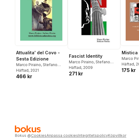
Attualita' del Covo -
Mistica
Fascist Identity
Sesta Edizione
Marco Pir
Marco Piraino
,
Stefano
Fiorito
Häftad
, 
Marco Piraino
,
Stefano
Fiorito
Häftad
, 2009
175 kr
Fiorito
Häftad
, 2021
271 kr
466 kr
Bokus
@
Cookies
Anpassa cookies
Integritetspolicy
Köpvillkor