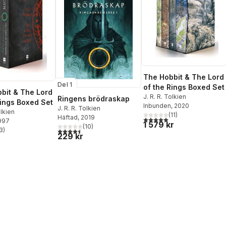
The Hobbit & The Lord
Del 1
of the Rings Boxed Set
bit & The Lord
J. R. R. Tolkien
Ringens brödraskap
Rings Boxed Set
Inbunden
, 2020
J. R. R. Tolkien
olkien
(
11
)
Häftad
, 2019
5,0
utav 5 stjärnor. Totalt ant
1997
1 579 kr
(
10
)
3
)
4,5
utav 5 stjärnor. Totalt antal röster:
stjärnor. Totalt antal röster:
229 kr