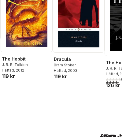
The Hobbit
Dracula
The Hobbit
J. R. R. Tolkien
Bram Stoker
J. R. R. Tolkien
Häftad
, 2012
Häftad
, 2003
al röster:
Häftad
, 1999
119 kr
119 kr
(
9
)
4,3
utav 5 stjärnor
126 kr