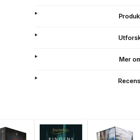
Produk
Utfors
Mer om
Recens