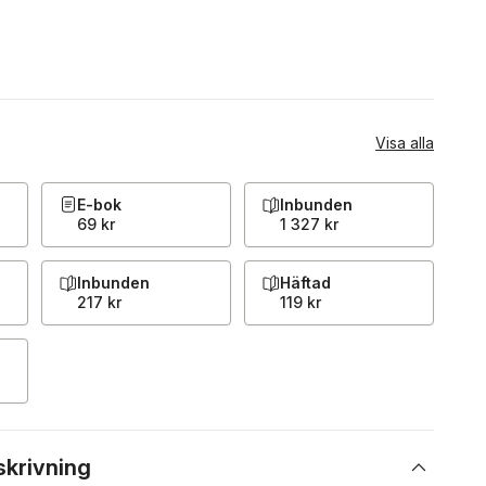
Visa alla
E-bok
Inbunden
69 kr
1 327 kr
Inbunden
Häftad
217 kr
119 kr
skrivning