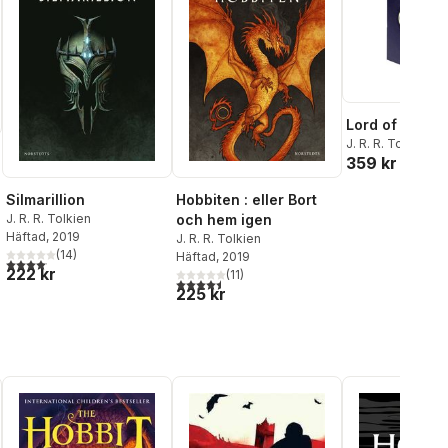
Lord of the Ri
J. R. R. Tolkien
359 kr
Silmarillion
Hobbiten : eller Bort
J. R. R. Tolkien
och hem igen
Häftad
, 2019
J. R. R. Tolkien
al röster:
(
14
)
Häftad
, 2019
4,1
utav 5 stjärnor. Totalt antal röster:
222 kr
(
11
)
4,5
utav 5 stjärnor. Totalt antal röster:
225 kr