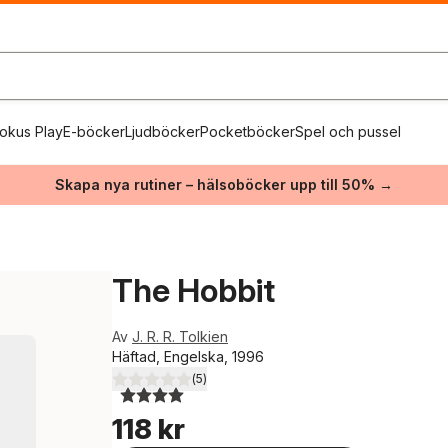
okus Play
E-böcker
Ljudböcker
Pocketböcker
Spel och pussel
Skapa nya rutiner – hälsoböcker upp till 50% →
The Hobbit
Av
J. R. R. Tolkien
Häftad, Engelska, 1996
(
5
)
4,0
utav 5 stjärnor. Totalt antal röster:
118 kr