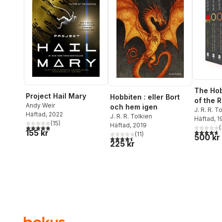
The Hob
Project Hail Mary
Hobbiten : eller Bort
of the 
Andy Weir
och hem igen
J. R. R. T
Häftad
, 2022
J. R. R. Tolkien
Häftad
, 
(
15
)
Häftad
, 2019
4,9
utav 5 stjärnor. Totalt antal röster:
(
4,7
utav 5 
155 kr
(
11
)
500 kr
4,5
utav 5 stjärnor. Totalt antal röster:
225 kr