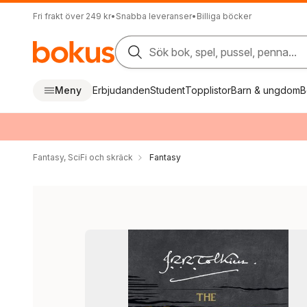
Fri frakt över 249 kr
•
Snabba leveranser
•
Billiga böcker
Sök bok, spel, pussel, penna...
Meny
Erbjudanden
Student
Topplistor
Barn & ungdom
B
Fantasy, SciFi och skräck
Fantasy