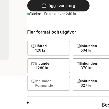
Lägg i varukorg
Skickas
.
Fri frakt över 249 kr.
Fler format och utgåvor
Häftad
Inbunden
126 kr
504 kr
Inbunden
Inbunden
1 289 kr
379 kr
Inbunden
Inbunden
Kommande
327 kr
Be