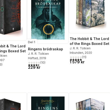
The Hobbit & The Lord
Del 1
of the Rings Boxed Set
bit & The Lord
J. R. R. Tolkien
Ringens brödraskap
Rings Boxed Set
Inbunden
, 2020
J. R. R. Tolkien
olkien
(
11
)
Häftad
, 2019
5,0
utav 5 stjärnor. Totalt ant
1997
1 579 kr
(
10
)
3
)
4,5
utav 5 stjärnor. Totalt antal röster:
stjärnor. Totalt antal röster:
229 kr