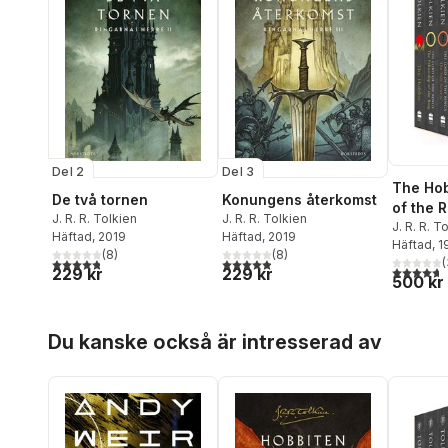
Del 2
Del 3
The Hob
De två tornen
Konungens återkomst
of the 
J. R. R. Tolkien
J. R. R. Tolkien
J. R. R. T
Häftad
, 2019
Häftad
, 2019
Häftad
, 
(
8
)
(
8
)
(
4,8
utav 5 stjärnor. Totalt antal röster:
4,9
utav 5 stjärnor. Totalt antal röster:
4,7
utav 5 
229 kr
229 kr
500 kr
Hoppa över listan
Du kanske också är intresserad av