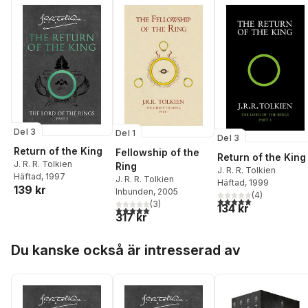
Del 3
Del 1
Del 3
Return of the King
Fellowship of the
Return of the King
J. R. R. Tolkien
Ring
J. R. R. Tolkien
Häftad
, 1997
J. R. R. Tolkien
Häftad
, 1999
139 kr
Inbunden
, 2005
(
4
)
5,0
utav 5 stjärnor. Tota
(
3
)
134 kr
5,0
utav 5 stjärnor. Totalt antal röster:
317 kr
Hoppa över listan
Du kanske också är intresserad av