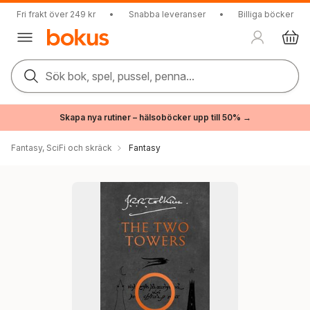
Fri frakt över 249 kr
•
Snabba leveranser
•
Billiga böcker
Sök bok, spel, pussel, penna...
Skapa nya rutiner – hälsoböcker upp till 50% →
Fantasy, SciFi och skräck
Fantasy