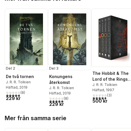
Del 2
Del 3
The Hobbit & The
De två tornen
Konungens
Lord of the Rings
J. R. R. Tolkien
återkomst
Boxed Set
J. R. R. Tolkien
Häftad
, 2019
J. R. R. Tolkien
Häftad
, 1997
(
8
)
Häftad
, 2019
4,8
utav 5 stjärnor. Totalt antal röster:
(
3
)
4,7
utav 5 stjärnor. Tota
229 kr
(
8
)
500 kr
4,9
utav 5 stjärnor. Totalt antal röster:
229 kr
Hoppa över listan
Mer från samma serie