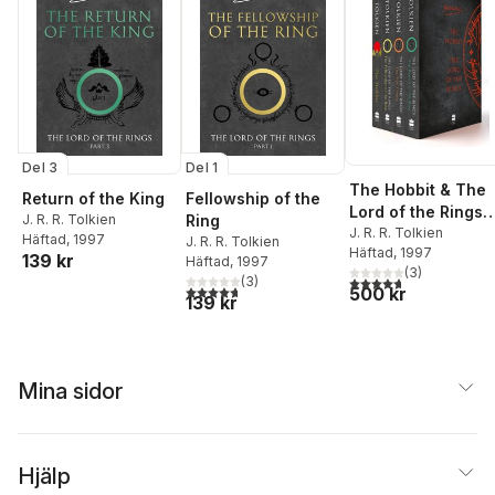
Del 3
Del 1
The Hobbit & The
Return of the King
Fellowship of the
Lord of the Rings
J. R. R. Tolkien
Ring
Boxed Set
J. R. R. Tolkien
Häftad
, 1997
J. R. R. Tolkien
Häftad
, 1997
139 kr
Häftad
, 1997
(
3
)
(
3
)
4,7
utav 5 stjärnor. Tota
4,7
utav 5 stjärnor. Totalt antal röster:
500 kr
139 kr
Mina sidor
Hjälp