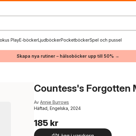
okus Play
E-böcker
Ljudböcker
Pocketböcker
Spel och pussel
Skapa nya rutiner – hälsoböcker upp till 50% →
Countess's Forgotten 
Av
Annie Burrows
Häftad, Engelska, 2024
185 kr
Lägg i varukorg