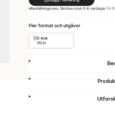
Beställningsvara.
Skickas
inom 5-8 vardagar
.
Fri f
Fler format och utgåvor
E-bok
60 kr
Be
Produk
Utfors