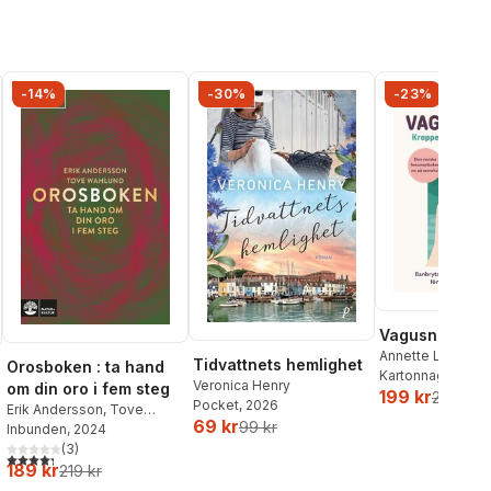
-14%
-30%
-23%
Vagusnerven
Annette Løno
,
To
Tidvattnets hemlighet
Orosboken : ta hand
Kartonnage
, 202
Veronica Henry
om din oro i fem steg
199 kr
259 kr
Pocket
, 2026
Erik Andersson
,
Tove
69 kr
99 kr
Wahlund
Inbunden
, 2024
al röster:
(
3
)
4,3
utav 5 stjärnor. Totalt antal röster:
189 kr
219 kr