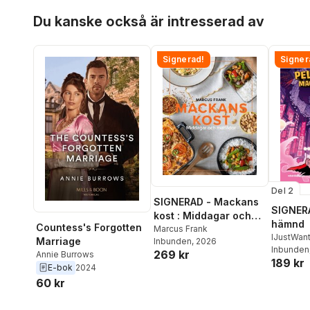
Hoppa över listan
Du kanske också är intresserad av
Signerad!
Signer
Del 2
SIGNERAD - Mackans
SIGNERA
kost : Middagar och
hämnd
Countess's Forgotten
matlådor
Marcus Frank
IJustWan
Marriage
Inbunden
, 2026
Adolphs
Inbunden
269 kr
Annie Burrows
189 kr
Beer
,
Vic
E-bok
2024
60 kr