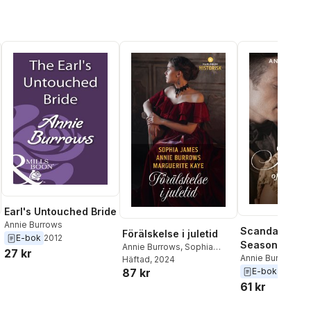
Earl's Untouched Bride
Annie Burrows
Scandal Of T
Förälskelse i juletid
E-bok
2012
Season
Annie Burrows
,
Sophia
27 kr
Annie Burrows
James
Häftad
,
, 2024
Marguerite Kaye
E-bok
2020
87 kr
61 kr
al röster: