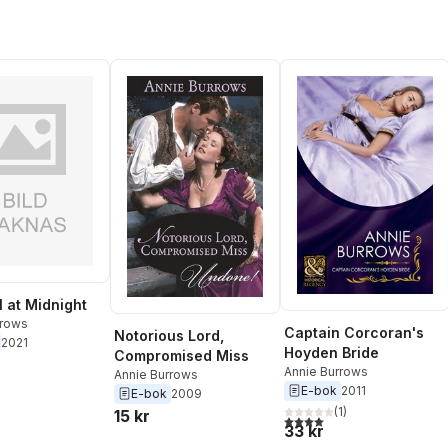
 at Midnight
rrows
Captain Corcoran's
Notorious Lord,
2021
Hoyden Bride
Compromised Miss
Annie Burrows
Annie Burrows
E-bok
2011
E-bok
2009
(
1
)
15 kr
4,0
utav 5 stjärnor. Totalt ant
33 kr