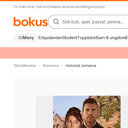
Fri frakt över 249 kr
•
Snabba leveranser
•
Billiga böcker
Sök bok, spel, pussel, penna...
Meny
Erbjudanden
Student
Topplistor
Barn & ungdom
B
Skönlitteratur
Romance
Historisk romance