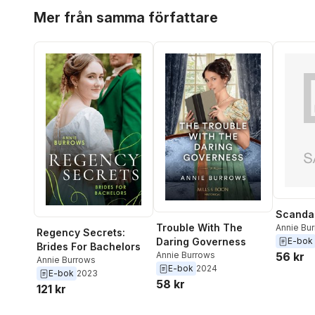
Hoppa över listan
Mer från samma författare
Scandal
Trouble With The
Annie Bu
Regency Secrets:
E-bok
Daring Governess
Brides For Bachelors
56 kr
Annie Burrows
Annie Burrows
E-bok
2024
E-bok
2023
58 kr
121 kr