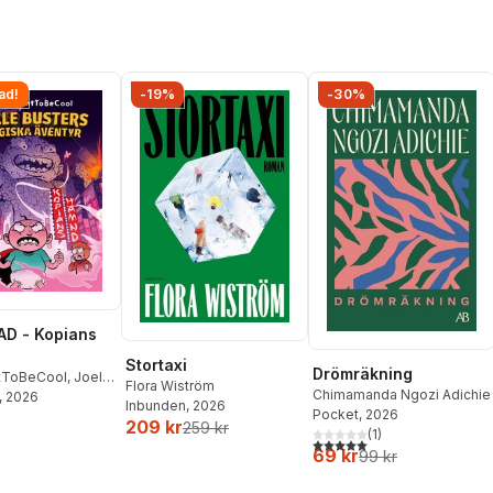
ad!
-19%
-30%
D - Kopians
Stortaxi
Drömräkning
tToBeCool
,
Joel
Flora Wiström
Chimamanda Ngozi Adichie
on
, 2026
,
Emil Ejdemo
Inbunden
, 2026
Pocket
, 2026
tor Beer
209 kr
259 kr
(
1
)
5,0
utav 5 stjärnor. Totalt ant
69 kr
99 kr