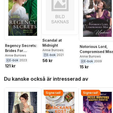
Scandal at
Midnight
Regency Secrets:
Notorious Lord,
Annie Burrows
Brides For
Compromised Mis
E-bok
2021
Bachelors
Annie Burrows
Annie Burrows
56 kr
E-bok
2023
E-bok
2009
121 kr
15 kr
Hoppa över listan
Du kanske också är intresserad av
Signerad!
Signerad!