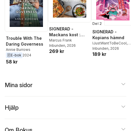
Del 2
SIGNERAD -
SIGNERAD -
Mackans kost :
Kopians hämnd
Trouble With The
Middagar och
Marcus Frank
IJustWantToBeCool
,
Daring Governess
Inbunden
, 2026
matlådor
Joel Adolphson
Inbunden
, 2026
,
Emil
Annie Burrows
269 kr
189 kr
Ejdemo Beer
,
Victor
E-bok
2024
Beer
58 kr
Mina sidor
Hjälp
Om Bokus