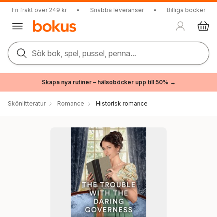
Fri frakt över 249 kr
•
Snabba leveranser
•
Billiga böcker
Sök bok, spel, pussel, penna...
Skapa nya rutiner – hälsoböcker upp till 50% →
Skönlitteratur
Romance
Historisk romance