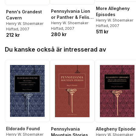
More Allegheny
Pennsylvania Lion
Penn's Grandest
Episodes
or Panther & Felis
Cavern
Henry W. Shoemaker
Catus in
Henry W. Shoemaker
Henry W. Shoemaker
Häftad
, 2007
Häftad
, 2007
Häftad
, 2007
Pennsylvania?
511 kr
280 kr
212 kr
Hoppa över listan
Du kanske också är intresserad av
Eldorado Found
Pennsylvania
Allegheny Episode
Henry W. Shoemaker
Mountain Stories
Henry W. Shoemaker