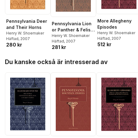
More Allegheny
Pennsylvania Deer
Pennsylvania Lion
Episodes
and Their Horns
or Panther & Felis
Henry W. Shoemaker
Henry W. Shoemaker
Catus in
Henry W. Shoemaker
Häftad
, 2007
Häftad
, 2007
Häftad
, 2007
Pennsylvania?
512 kr
280 kr
281 kr
Hoppa över listan
Du kanske också är intresserad av