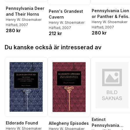
Pennsylvania Deer
Pennsylvania Lion
Penn's Grandest
and Their Horns
or Panther & Felis
Cavern
Henry W. Shoemaker
Catus in
Henry W. Shoemaker
Henry W. Shoemaker
Häftad
, 2007
Häftad
, 2007
Häftad
, 2007
Pennsylvania?
280 kr
280 kr
212 kr
Hoppa över listan
Du kanske också är intresserad av
Extinct
Eldorado Found
Allegheny Episodes
Pennsylvania
Henry W. Shoemaker
Henry W. Shoemaker