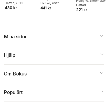
Animals (Volume 2)
Henry W. Shoemaker
Häftad
, 2013
Häftad
, 2007
Häftad
Wolf Days in
430 kr
441 kr
221 kr
Pennsylvania
Mina sidor
Hjälp
Om Bokus
Populärt