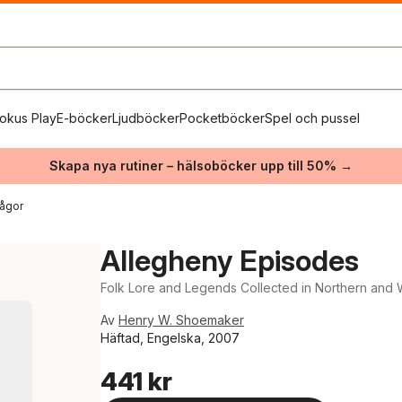
okus Play
E-böcker
Ljudböcker
Pocketböcker
Spel och pussel
Skapa nya rutiner – hälsoböcker upp till 50% →
rågor
Allegheny Episodes
Folk Lore and Legends Collected in Northern and 
Av
Henry W. Shoemaker
Häftad, Engelska, 2007
441 kr