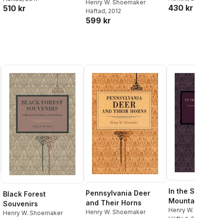
Henry W. Shoemaker
430 kr
510 kr
Häftad
, 2012
599 kr
In the Seven
Pennsylvania Deer
Black Forest
Mountains
and Their Horns
Souvenirs
Henry W. Shoem
Henry W. Shoemaker
Henry W. Shoemaker