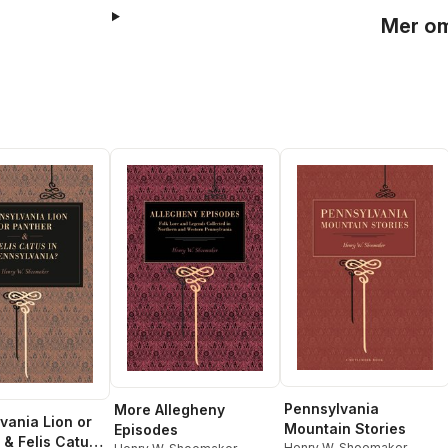
Mer om
Pennsylvania
More Allegheny
vania Lion or
Mountain Stories
Episodes
 & Felis Catus
Henry W. Shoemaker