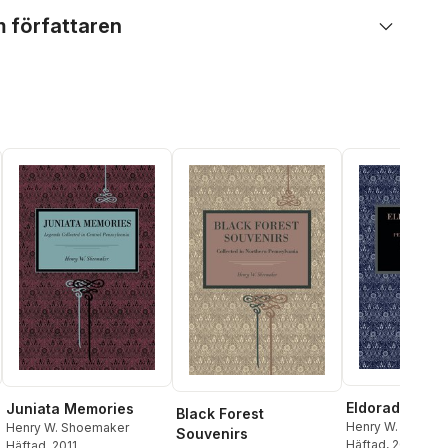
 författaren
Eldorado Fou
Juniata Memories
Black Forest
Henry W. Shoem
Henry W. Shoemaker
Souvenirs
Häftad
, 2013
Häftad
, 2011