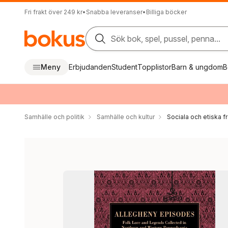
Fri frakt över 249 kr
•
Snabba leveranser
•
Billiga böcker
Sök bok, spel, pussel, penna...
Meny
Erbjudanden
Student
Topplistor
Barn & ungdom
B
Samhälle och politik
Samhälle och kultur
Sociala och etiska f