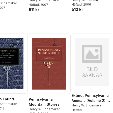
Henry W. Shoemaker
sylvania?
 Shoemaker
Häftad
, 2006
Häftad
, 2007
2007
512 kr
511 kr
Extinct Pennsylvania
o Found
Pennsylvania
Animals (Volume 2):
 Shoemaker
Mountain Stories
Wolf Days in
Henry W. Shoemaker
2013
Henry W. Shoemaker
Häftad
Pennsylvania