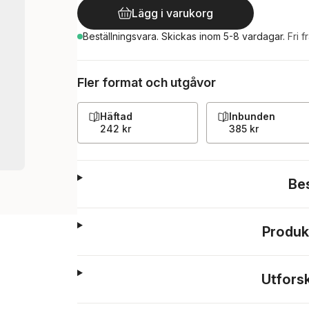
Lägg i varukorg
Beställningsvara.
Skickas
inom 5-8 vardagar
.
Fri f
Fler format och utgåvor
Häftad
Inbunden
242 kr
385 kr
Be
Produk
Utfors