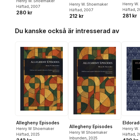
Henry W. Shoemaker
in Penn
Henry W.
Henry W. Shoemaker
Häftad
, 2007
Häftad
, 
Häftad
, 2007
280 kr
281 kr
212 kr
Hoppa över listan
Du kanske också är intresserad av
Allegheny Episodes
Eldorad
Allegheny Episodes
Henry W Shoemaker
Henry W.
Henry W Shoemaker
Häftad
, 2025
Häftad
, 
Inbunden
, 2025