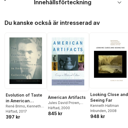
Innehållsförteckning
Hoppa över listan
Du kanske också är intresserad av
Looking Close and
Evolution of Taste
American Artifacts
Seeing Far
in American
Jules David Prown
,
Kenneth Haltman
Collecting
René Brimo
,
Kenneth
Kenneth Haltman
Häftad
, 2000
Inbunden
, 2008
Haltman
Häftad
, 2017
845 kr
948 kr
397 kr