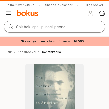
Fri frakt över 249 kr
•
Snabba leveranser
•
Billiga böcker
Sök bok, spel, pussel, penna...
Skapa nya rutiner – hälsoböcker upp till 50% →
Kultur
Konstböcker
Konsthistoria