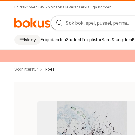
Fri frakt över 249 kr
•
Snabba leveranser
•
Billiga böcker
Sök bok, spel, pussel, penna...
Meny
Erbjudanden
Student
Topplistor
Barn & ungdom
B
Skönlitteratur
Poesi