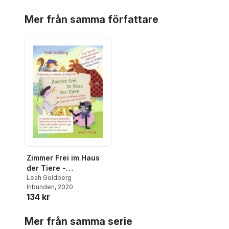
Hoppa över listan
Mer från samma författare
Zimmer Frei im Haus
der Tiere -
Bilderbuch-Kreativset
Leah Goldberg
Inbunden
, 2020
134 kr
Hoppa över listan
Mer från samma serie