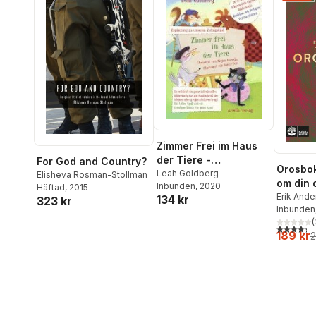
Zimmer Frei im Haus
der Tiere -
For God and Country?
Orosbok
Bilderbuch-Kreativset
Leah Goldberg
Elisheva Rosman-Stollman
om din 
Inbunden
, 2020
Häftad
, 2015
Erik And
134 kr
323 kr
Wahlund
Inbunden
(
4,3
utav 5 
189 kr
2