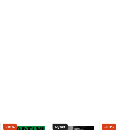
-19%
Nyhet
-30%