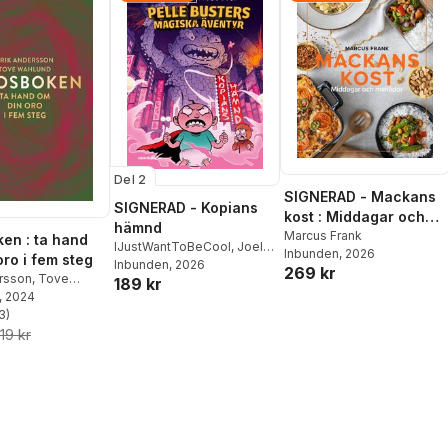
Del 2
SIGNERAD - Mackans
SIGNERAD - Kopians
kost : Middagar och
hämnd
matlådor
Marcus Frank
en : ta hand
IJustWantToBeCool
,
Joel
Inbunden
, 2026
oro i fem steg
Adolphson
Inbunden
, 2026
,
Emil Ejdemo
269 kr
ersson
,
Tove
189 kr
Beer
,
Victor Beer
, 2024
3
)
stjärnor. Totalt antal röster:
19 kr