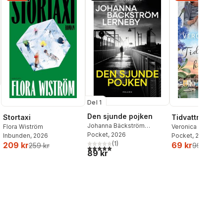
Del 1
Den sjunde pojken
Stortaxi
Tidvattnets h
Johanna Bäckström
Flora Wiström
Veronica Henry
Lerneby
Pocket
, 2026
Inbunden
, 2026
Pocket
, 2026
(
1
)
209 kr
69 kr
259 kr
99 kr
5,0
utav 5 stjärnor. Totalt antal röster:
89 kr