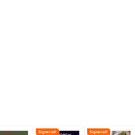
Signerad!
Signerad!