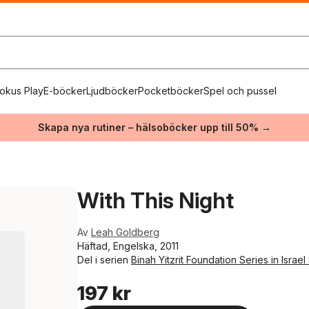
okus Play
E-böcker
Ljudböcker
Pocketböcker
Spel och pussel
Skapa nya rutiner – hälsoböcker upp till 50% →
With This Night
Av
Leah Goldberg
Häftad, Engelska, 2011
Del i serien
Binah Yitzrit Foundation Series in Israel
197 kr