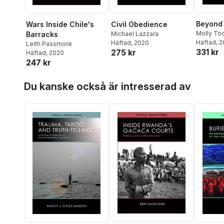
Beyond
Wars Inside Chile's
Civil Obedience
Molly To
Barracks
Michael Lazzara
Häftad
, 
Häftad
, 2020
Leith Passmore
331 kr
275 kr
Häftad
, 2020
247 kr
Hoppa över listan
Du kanske också är intresserad av