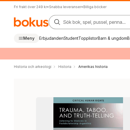
Fri frakt över 249 kr
•
Snabba leveranser
•
Billiga böcker
Sök bok, spel, pussel, penna...
Meny
Erbjudanden
Student
Topplistor
Barn & ungdom
B
Historia och arkeologi
Historia
Amerikas historia