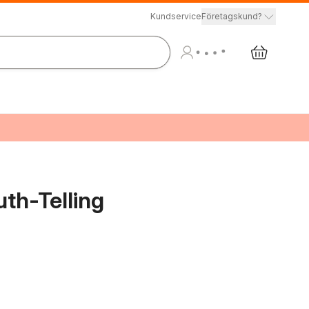
Kundservice
Företagskund?
th-Telling