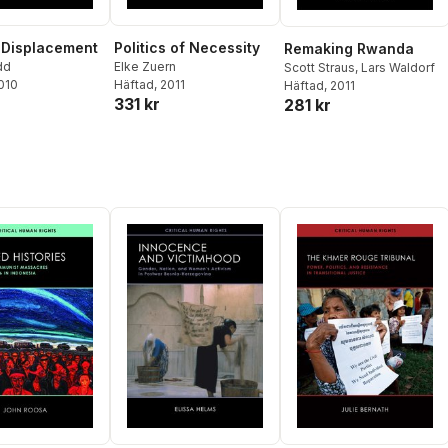
 Displacement
Politics of Necessity
Remaking Rwanda
dd
Elke Zuern
Scott Straus
,
Lars Waldorf
2010
Häftad
, 2011
Häftad
, 2011
331 kr
281 kr