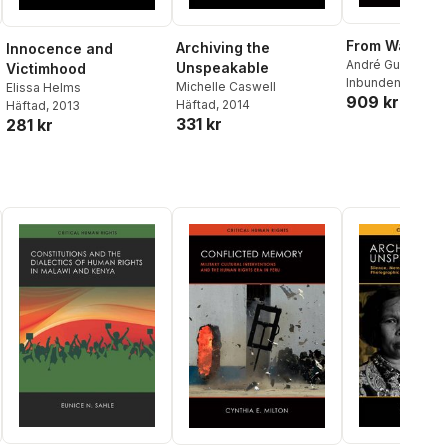
From War to 
Archiving the
Innocence and
André Guichaoua
Unspeakable
Victimhood
Inbunden
, 2015
Michelle Caswell
Elissa Helms
909 kr
Häftad
, 2014
Häftad
, 2013
331 kr
281 kr