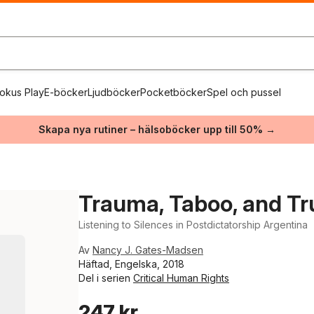
okus Play
E-böcker
Ljudböcker
Pocketböcker
Spel och pussel
Skapa nya rutiner – hälsoböcker upp till 50% →
Trauma, Taboo, and Tru
Listening to Silences in Postdictatorship Argentina
Av
Nancy J. Gates-Madsen
Häftad, Engelska, 2018
Del i serien
Critical Human Rights
247 kr