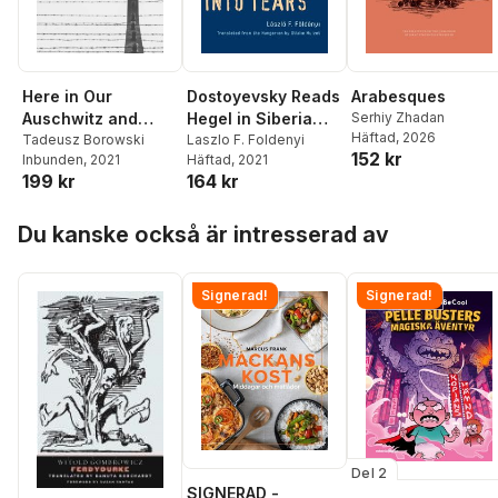
Here in Our
Dostoyevsky Reads
Arabesques
Auschwitz and
Hegel in Siberia
Serhiy Zhadan
Häftad
, 2026
Other Stories
Tadeusz Borowski
and Bursts into
Laszlo F. Foldenyi
152 kr
Inbunden
, 2021
Häftad
, 2021
Tears
199 kr
164 kr
Hoppa över listan
Du kanske också är intresserad av
Signerad!
Signerad!
Del 2
SIGNERAD -