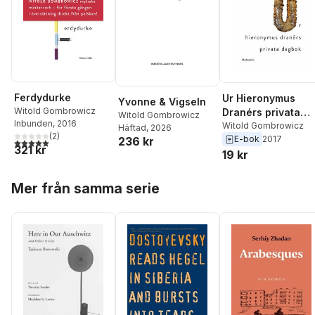
Ferdydurke
Ur Hieronymus
Yvonne & Vigseln
Witold Gombrowicz
Dranérs privata
Witold Gombrowicz
Inbunden
, 2016
dagbok
Witold Gombrowicz
Häftad
, 2026
(
2
)
E-bok
2017
236 kr
5,0
utav 5 stjärnor. Totalt antal röster:
321 kr
19 kr
Hoppa över listan
Mer från samma serie