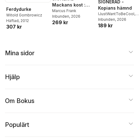
SIGNERAD -
Mackans kost :
Kopians hämnd
Ferdydurke
Middagar och
Marcus Frank
IJustWantToBeCool
,
Witold Gombrowicz
Inbunden
, 2026
matlådor
Joel Adolphson
Inbunden
, 2026
,
Emil
Häftad
, 2012
269 kr
189 kr
Ejdemo Beer
,
Victor
307 kr
Beer
Mina sidor
Hjälp
Om Bokus
Populärt