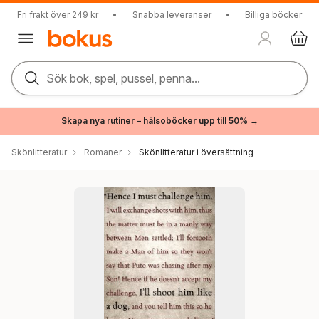
Fri frakt över 249 kr
•
Snabba leveranser
•
Billiga böcker
Sök bok, spel, pussel, penna...
Skapa nya rutiner – hälsoböcker upp till 50% →
Skönlitteratur
Romaner
Skönlitteratur i översättning