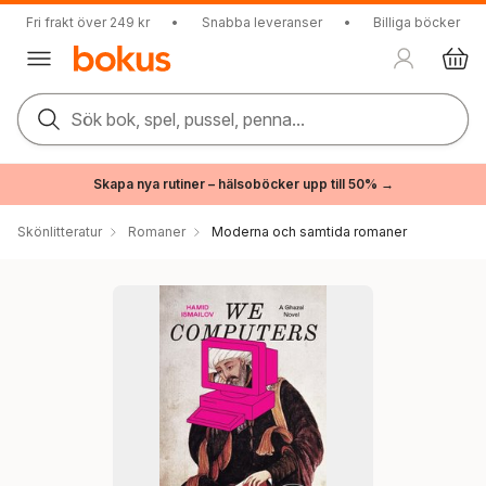
Fri frakt över 249 kr
•
Snabba leveranser
•
Billiga böcker
Sök bok, spel, pussel, penna...
Skapa nya rutiner – hälsoböcker upp till 50% →
Skönlitteratur
Romaner
Moderna och samtida romaner