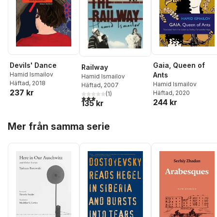
Devils' Dance
Gaia, Queen of
Railway
Hamid Ismailov
Ants
Hamid Ismailov
Häftad
, 2018
Hamid Ismailov
Häftad
, 2007
237 kr
Häftad
, 2020
(
1
)
3,0
utav 5 stjärnor. Totalt antal röster:
244 kr
135 kr
Hoppa över listan
Mer från samma serie