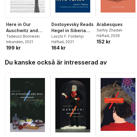
Here in Our
Dostoyevsky Reads
Arabesques
Auschwitz and
Hegel in Siberia
Serhiy Zhadan
Häftad
, 2026
Other Stories
Tadeusz Borowski
and Bursts into
Laszlo F. Foldenyi
152 kr
Inbunden
, 2021
Häftad
, 2021
Tears
199 kr
164 kr
Hoppa över listan
Du kanske också är intresserad av