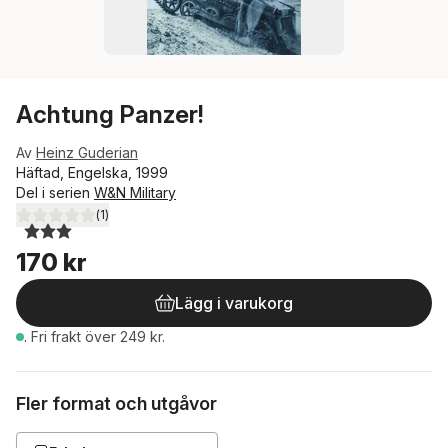
Achtung Panzer!
Av
Heinz Guderian
Häftad, Engelska, 1999
Del i serien
W&N Military
(
1
)
3,0
utav 5 stjärnor. Totalt antal röster:
170 kr
Lägg i varukorg
.
Fri frakt över 249 kr.
Fler format och utgåvor