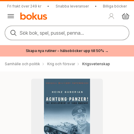
Fri frakt över 249 kr
•
Snabba leveranser
•
Billiga böcker
Sök bok, spel, pussel, penna...
Skapa nya rutiner – hälsoböcker upp till 50% →
Samhälle och politik
Krig och försvar
Krigsvetenskap