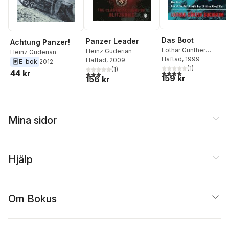
Das Boot
Panzer Leader
Achtung Panzer!
Lothar Gunther
Heinz Guderian
Heinz Guderian
Buchheim
Häftad
, 1999
Häftad
, 2009
E-bok
2012
(
1
)
(
1
)
44 kr
4,0
utav 5 stjärnor. Tota
3,0
utav 5 stjärnor. Totalt antal röster:
159 kr
156 kr
Mina sidor
Hjälp
Om Bokus