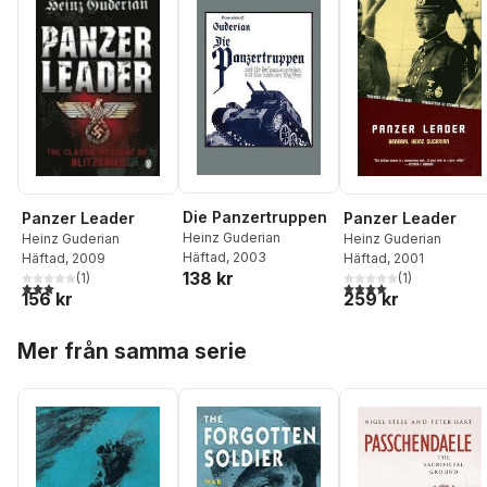
Die Panzertruppen
Panzer Leader
Panzer Leader
Heinz Guderian
Heinz Guderian
Heinz Guderian
Häftad
, 2003
Häftad
, 2001
Häftad
, 2009
138 kr
(
1
)
(
1
)
4,0
utav 5 stjärnor. Tota
3,0
utav 5 stjärnor. Totalt antal röster:
259 kr
156 kr
Hoppa över listan
Mer från samma serie