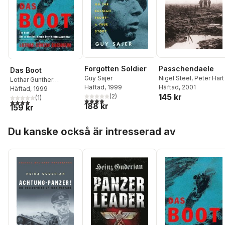
Passchendaele
Forgotten Soldier
Das Boot
Nigel Steel
,
Peter Hart
Guy Sajer
Lothar Gunther
Häftad
, 2001
Häftad
, 1999
Buchheim
Häftad
, 1999
145 kr
(
2
)
(
1
)
4,0
utav 5 stjärnor. Totalt antal röster:
4,0
utav 5 stjärnor. Totalt antal röster:
188 kr
159 kr
Hoppa över listan
Du kanske också är intresserad av