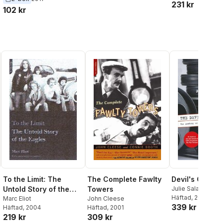
231 kr
Thomas Wild
102 kr
Devil's Candy
To the Limit: The
The Complete Fawlty
Julie Salamon
Untold Story of the
Towers
Häftad
, 2002
Eagles
Marc Eliot
John Cleese
339 kr
Häftad
, 2004
Häftad
, 2001
219 kr
309 kr
al röster: