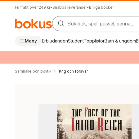
Fri frakt över 249 kr
•
Snabba leveranser
•
Billiga böcker
Sök bok, spel, pussel, penna...
Meny
Erbjudanden
Student
Topplistor
Barn & ungdom
B
Samhälle och politik
Krig och försvar