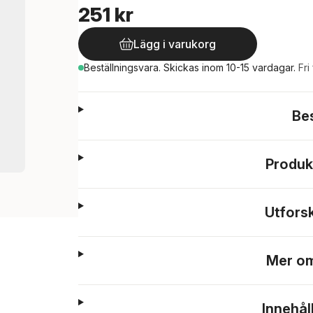
251 kr
Lägg i varukorg
Beställningsvara.
Skickas
inom 10-15 vardagar
.
Fri
Be
Produk
Utfors
Mer om
Innehål