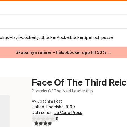
okus Play
E-böcker
Ljudböcker
Pocketböcker
Spel och pussel
Skapa nya rutiner – hälsoböcker upp till 50% →
Face Of The Third Rei
Portraits Of The Nazi Leadership
Av
Joachim Fest
Häftad, Engelska, 1999
Del i serien
Da Capo Press
(
1
)
4,0
utav 5 stjärnor. Totalt antal röster: