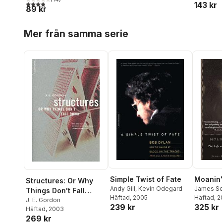
3,9
utav 5 stjärnor. Totalt antal röster:
143 kr
89 kr
Hoppa över listan
Mer från samma serie
Simple Twist of Fate
Moanin'
Structures: Or Why
Andy Gill
,
Kevin Odegard
James Se
Things Don't Fall
Häftad
, 2005
Hoffman
Häftad
, 
Down
J. E. Gordon
239 kr
325 kr
Häftad
, 2003
269 kr