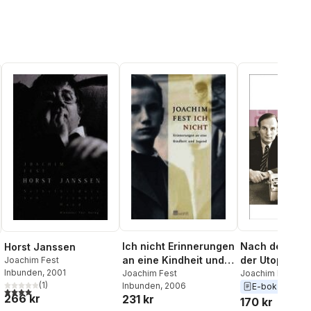
Ich nicht Erinnerungen
Nach dem Sch
Horst Janssen
an eine Kindheit und
der Utopien
Joachim Fest
Inbunden
, 2001
Jugend
Joachim Fest
Joachim Fest
(
1
)
Inbunden
, 2006
E-bok
2013
4,0
utav 5 stjärnor. Totalt antal röster:
266 kr
231 kr
170 kr