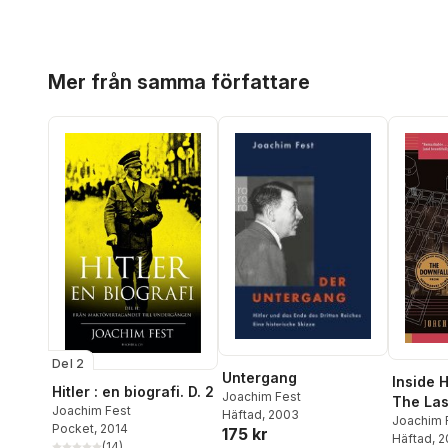
Hoppa över listan
Mer från samma författare
Del 2
Untergang
Inside H
Hitler : en biografi. D. 2
Joachim Fest
The Las
Joachim Fest
Häftad
, 2003
Third R
Joachim 
Pocket
, 2014
175 kr
Häftad
, 
(
14
)