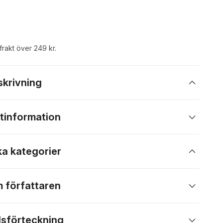
 frakt över 249 kr.
skrivning
tinformation
ka kategorier
 författaren
lsförteckning