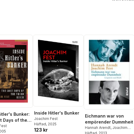
Inside Hitler's Bunker
itler's Bunker:
Eichmann war von
Joachim Fest
t Days of the
empörender Dummheit
Häftad
, 2025
eich
Fest
Hannah Arendt
,
Joachim
123 kr
2005
Fest
Häftad
,
Ursula Ludz
, 2013
,
Thomas