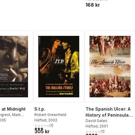
168 kr
Wild
 at Midnight
S.t.p.
The Spanish Ulcer: A
grest
,
Mark
Robert Greenfield
History of Peninsular
2005
Häftad
, 2002
War
David Gates
(
1
)
Häftad
, 2001
3,0
utav 5 stjärnor. Totalt antal röster:
305 kr
(
1
)
4,0
utav 5 stjärnor. Totalt ant