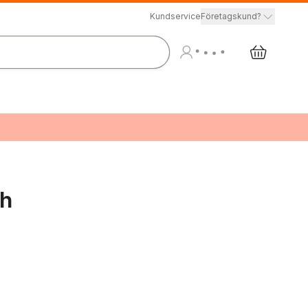
Kundservice
Företagskund?
ch