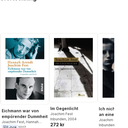
Im Gegenlicht
Ich nicht Erinnerungen
Eichmann war von
Joachim Fest
an eine Kindh
empörender Dummheit
Inbunden
, 2004
Jugend
Joachim Fest
Joachim Fest
,
Hannah
272 kr
Inbunden
, 2006
Arendt
,
Ursula Ludz
,
E-bok
2017