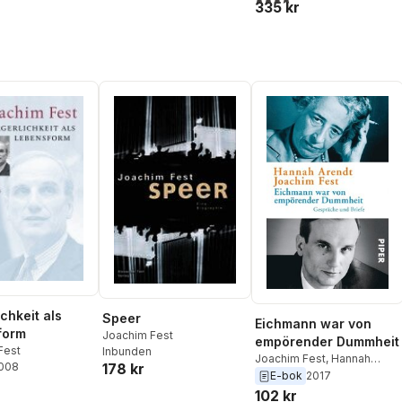
335 kr
chkeit als
Speer
Eichmann war von
form
Joachim Fest
empörender Dummheit
Fest
Inbunden
Joachim Fest
,
Hannah
2008
178 kr
Arendt
,
Ursula Ludz
,
E-bok
2017
Thomas Wild
102 kr