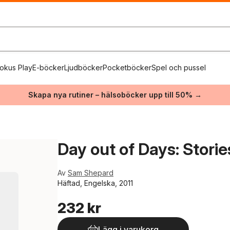
okus Play
E-böcker
Ljudböcker
Pocketböcker
Spel och pussel
Skapa nya rutiner – hälsoböcker upp till 50% →
Day out of Days: Storie
Av
Sam Shepard
Häftad, Engelska, 2011
232 kr
Lägg i varukorg