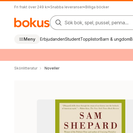
Fri frakt över 249 kr
•
Snabba leveranser
•
Billiga böcker
Sök bok, spel, pussel, penna...
Meny
Erbjudanden
Student
Topplistor
Barn & ungdom
B
Skönlitteratur
Noveller