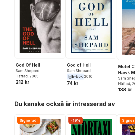
God Of Hell
God of Hell
Motel C
Sam Shepard
Sam Shepard
Hawk M
Häftad
, 2005
E-bok
2010
Sam She
212 kr
74 kr
Häftad
, 
138 kr
Hoppa över listan
Du kanske också är intresserad av
Signerad!
-19%
Signer