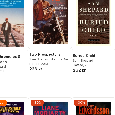
Two Prospectors
Buried Child
hronicles &
Sam Shepard
,
Johnny Dark
,
Sam Shepard
oon
Chad Hammett
Häftad
, 2013
Häftad
, 2006
pard
226 kr
262 kr
2018
ad!
-30%
-30%