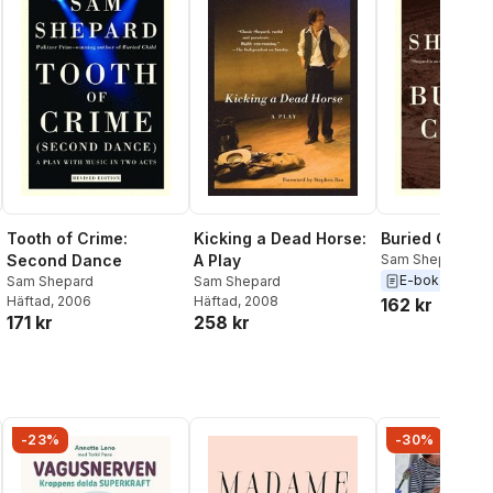
Tooth of Crime:
Kicking a Dead Horse:
Buried Child
Second Dance
A Play
Sam Shepard
E-bok
2009
Sam Shepard
Sam Shepard
Häftad
, 2006
Häftad
, 2008
162 kr
171 kr
258 kr
-23%
-30%