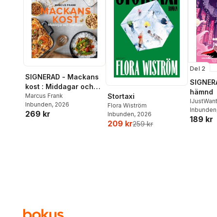
Del 2
SIGNERAD - Mackans
SIGNERA
kost : Middagar och
hämnd
matlådor
Marcus Frank
Stortaxi
IJustWan
Inbunden
, 2026
Flora Wiström
Adolphs
Inbunden
269 kr
Inbunden
, 2026
189 kr
Beer
,
Vic
209 kr
259 kr