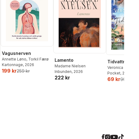
Vagusnerven
Annette Løno
,
Torkil Færø
Lamento
Tidvattnets h
Kartonnage
, 2026
Madame Nielsen
Veronica Henry
199 kr
259 kr
Inbunden
, 2026
Pocket
, 2026
222 kr
69 kr
99 kr