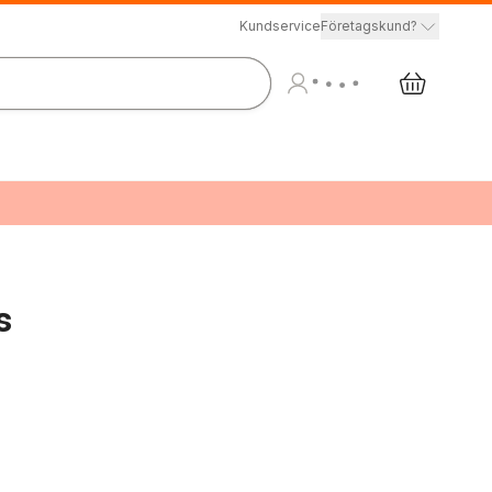
Kundservice
Företagskund?
s