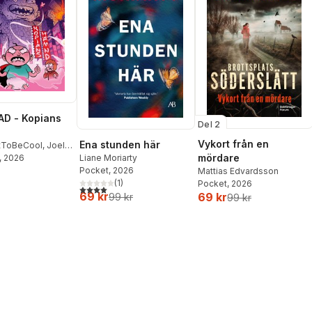
D - Kopians
Del 2
Vykort från en
Ena stunden här
tToBeCool
,
Joel
mördare
on
, 2026
,
Emil Ejdemo
Liane Moriarty
tor Beer
Pocket
, 2026
Mattias Edvardsson
(
1
)
Pocket
, 2026
4,0
utav 5 stjärnor. Totalt antal röster:
69 kr
69 kr
99 kr
99 kr